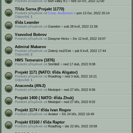
Poslední příspěvek od
Bůh války 8-)
«
ned 10 črc, 2022 12:00
Třída Serna (Projekt 11770)
Poslední příspěvek od
Corp. Anderson
«
pon 13 čer, 2022 20:14
Odpovědi:
1
třída Leander
Poslední příspěvek od
Ganelon
«
sob 28 kvě, 2022 21:56
Vsevolod Bobrov
Poslední příspěvek od
Dwayne Hicks
«
čtv 12 kvě, 2022 19:07
Admiral Makarov
Poslední příspěvek od
Zelený mužíček
«
pát 6 kvě, 2022 17:44
Odpovědi:
2
HMS Temeraire (1876)
Poslední příspěvek od
Smrtibič
«
ned 17 dub, 2022 8:08
Projekt 1171 (NATO: třída Aligator)
Poslední příspěvek od
Roadhog
«
ned 3 dub, 2022 16:21
Odpovědi:
1
Anaconda (AN-2)
Poslední příspěvek od
Medojed
«
ned 27 bře, 2022 8:06
Projekt 1400 ( NATO: třída Zhuk)
Poslední příspěvek od
Medojed
«
ned 27 bře, 2022 8:02
Projekt 1174 / třída Ivan Rogov
Poslední příspěvek od
Aviator
«
čtv 24 bře, 2022 16:49
Projekt 03160 / třída Raptor
Poslední příspěvek od
Roadhog
«
úte 22 bře, 2022 19:58