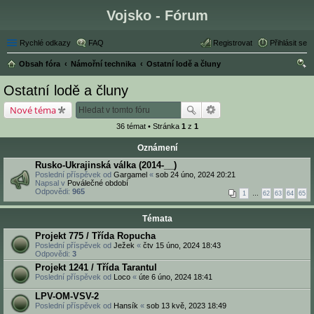
Vojsko - Fórum
Rychlé odkazy
FAQ
Registrovat
Přihlásit se
Obsah fóra
Námořní technika
Ostatní lodě a čluny
led
Ostatní lodě a čluny
at
Nové téma
36 témat • Stránka
1
z
1
Oznámení
Rusko-Ukrajinská válka (2014-__)
Poslední příspěvek od
Gargamel
«
sob 24 úno, 2024 20:21
Napsal v
Poválečné období
Odpovědi:
965
1
…
62
63
64
65
Témata
Projekt 775 / Třída Ropucha
Poslední příspěvek od
Ježek
«
čtv 15 úno, 2024 18:43
Odpovědi:
3
Projekt 1241 / Třída Tarantul
Poslední příspěvek od
Loco
«
úte 6 úno, 2024 18:41
LPV-OM-VSV-2
Poslední příspěvek od
Hansík
«
sob 13 kvě, 2023 18:49