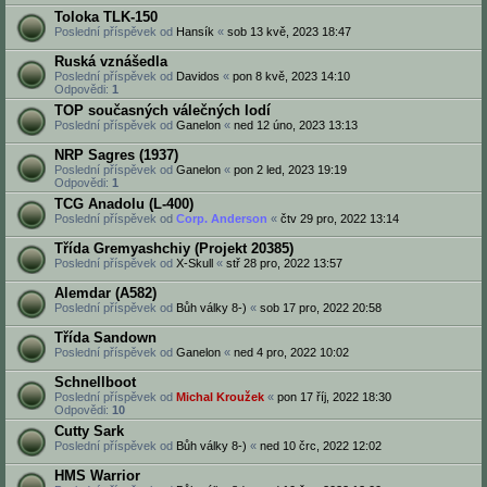
Toloka TLK-150
Poslední příspěvek od
Hansík
«
sob 13 kvě, 2023 18:47
Ruská vznášedla
Poslední příspěvek od
Davidos
«
pon 8 kvě, 2023 14:10
Odpovědi:
1
TOP současných válečných lodí
Poslední příspěvek od
Ganelon
«
ned 12 úno, 2023 13:13
NRP Sagres (1937)
Poslední příspěvek od
Ganelon
«
pon 2 led, 2023 19:19
Odpovědi:
1
TCG Anadolu (L-400)
Poslední příspěvek od
Corp. Anderson
«
čtv 29 pro, 2022 13:14
Třída Gremyashchiy (Projekt 20385)
Poslední příspěvek od
X-Skull
«
stř 28 pro, 2022 13:57
Alemdar (A582)
Poslední příspěvek od
Bůh války 8-)
«
sob 17 pro, 2022 20:58
Třída Sandown
Poslední příspěvek od
Ganelon
«
ned 4 pro, 2022 10:02
Schnellboot
Poslední příspěvek od
Michal Kroužek
«
pon 17 říj, 2022 18:30
Odpovědi:
10
Cutty Sark
Poslední příspěvek od
Bůh války 8-)
«
ned 10 črc, 2022 12:02
HMS Warrior