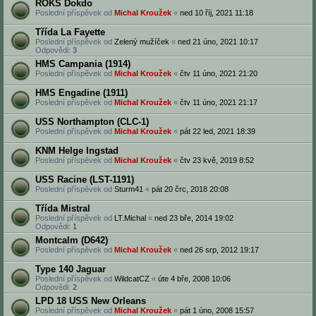
ROKS Dokdo
Poslední příspěvek od
Michal Kroužek
«
ned 10 říj, 2021 11:18
Třída La Fayette
Poslední příspěvek od
Zelený mužíček
«
ned 21 úno, 2021 10:17
Odpovědi:
3
HMS Campania (1914)
Poslední příspěvek od
Michal Kroužek
«
čtv 11 úno, 2021 21:20
HMS Engadine (1911)
Poslední příspěvek od
Michal Kroužek
«
čtv 11 úno, 2021 21:17
USS Northampton (CLC-1)
Poslední příspěvek od
Michal Kroužek
«
pát 22 led, 2021 18:39
KNM Helge Ingstad
Poslední příspěvek od
Michal Kroužek
«
čtv 23 kvě, 2019 8:52
USS Racine (LST-1191)
Poslední příspěvek od
Sturm41
«
pát 20 črc, 2018 20:08
Třída Mistral
Poslední příspěvek od
LT.Michal
«
ned 23 bře, 2014 19:02
Odpovědi:
1
Montcalm (D642)
Poslední příspěvek od
Michal Kroužek
«
ned 26 srp, 2012 19:17
Type 140 Jaguar
Poslední příspěvek od
WildcatCZ
«
úte 4 bře, 2008 10:06
Odpovědi:
2
LPD 18 USS New Orleans
Poslední příspěvek od
Michal Kroužek
«
pát 1 úno, 2008 15:57