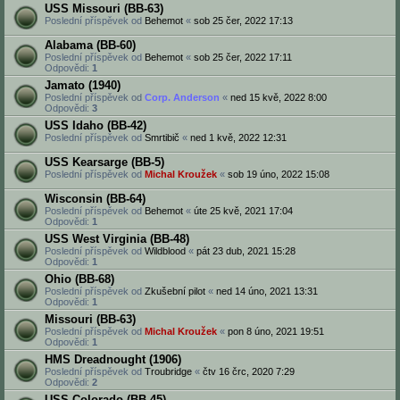
USS Missouri (BB-63)
Poslední příspěvek od
Behemot
«
sob 25 čer, 2022 17:13
Alabama (BB-60)
Poslední příspěvek od
Behemot
«
sob 25 čer, 2022 17:11
Odpovědi:
1
Jamato (1940)
Poslední příspěvek od
Corp. Anderson
«
ned 15 kvě, 2022 8:00
Odpovědi:
3
USS Idaho (BB-42)
Poslední příspěvek od
Smrtibič
«
ned 1 kvě, 2022 12:31
USS Kearsarge (BB-5)
Poslední příspěvek od
Michal Kroužek
«
sob 19 úno, 2022 15:08
Wisconsin (BB-64)
Poslední příspěvek od
Behemot
«
úte 25 kvě, 2021 17:04
Odpovědi:
1
USS West Virginia (BB-48)
Poslední příspěvek od
Wildblood
«
pát 23 dub, 2021 15:28
Odpovědi:
1
Ohio (BB-68)
Poslední příspěvek od
Zkušební pilot
«
ned 14 úno, 2021 13:31
Odpovědi:
1
Missouri (BB-63)
Poslední příspěvek od
Michal Kroužek
«
pon 8 úno, 2021 19:51
Odpovědi:
1
HMS Dreadnought (1906)
Poslední příspěvek od
Troubridge
«
čtv 16 črc, 2020 7:29
Odpovědi:
2
USS Colorado (BB-45)