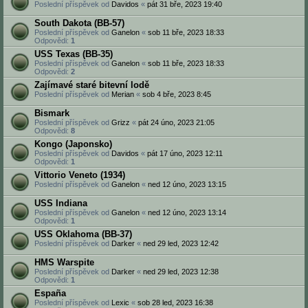
Poslední příspěvek od
Davidos
«
pát 31 bře, 2023 19:40
South Dakota (BB-57)
Poslední příspěvek od
Ganelon
«
sob 11 bře, 2023 18:33
Odpovědi:
1
USS Texas (BB-35)
Poslední příspěvek od
Ganelon
«
sob 11 bře, 2023 18:33
Odpovědi:
2
Zajímavé staré bitevní lodě
Poslední příspěvek od
Merian
«
sob 4 bře, 2023 8:45
Bismark
Poslední příspěvek od
Grizz
«
pát 24 úno, 2023 21:05
Odpovědi:
8
Kongo (Japonsko)
Poslední příspěvek od
Davidos
«
pát 17 úno, 2023 12:11
Odpovědi:
1
Vittorio Veneto (1934)
Poslední příspěvek od
Ganelon
«
ned 12 úno, 2023 13:15
USS Indiana
Poslední příspěvek od
Ganelon
«
ned 12 úno, 2023 13:14
Odpovědi:
1
USS Oklahoma (BB-37)
Poslední příspěvek od
Darker
«
ned 29 led, 2023 12:42
HMS Warspite
Poslední příspěvek od
Darker
«
ned 29 led, 2023 12:38
Odpovědi:
1
España
Poslední příspěvek od
Lexic
«
sob 28 led, 2023 16:38