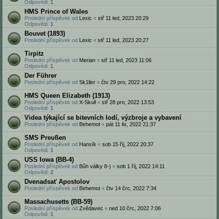
Odpovědi:
1
HMS Prince of Wales
Poslední příspěvek od
Lexic
«
stř 11 led, 2023 20:29
Odpovědi:
1
Bouvet (1893)
Poslední příspěvek od
Lexic
«
stř 11 led, 2023 20:27
Tirpitz
Poslední příspěvek od
Merian
«
stř 11 led, 2023 11:06
Odpovědi:
1
Der Führer
Poslední příspěvek od
Sk1ller
«
čtv 29 pro, 2022 14:22
HMS Queen Elizabeth (1913)
Poslední příspěvek od
X-Skull
«
stř 28 pro, 2022 13:53
Odpovědi:
1
Videa týkající se bitevních lodí, výzbroje a vybavení
Poslední příspěvek od
Behemot
«
pát 11 lis, 2022 21:37
SMS Preußen
Poslední příspěvek od
Hansík
«
sob 15 říj, 2022 20:37
Odpovědi:
1
USS Iowa (BB-4)
Poslední příspěvek od
Bůh války 8-)
«
sob 1 říj, 2022 14:11
Odpovědi:
2
Dvenadsať Apostolov
Poslední příspěvek od
Behemot
«
čtv 14 črc, 2022 7:34
Massachusetts (BB-59)
Poslední příspěvek od
Zvědavec
«
ned 10 črc, 2022 7:06
Odpovědi:
1