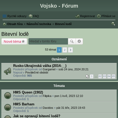
Vojsko - Fórum
Rychlé odkazy
FAQ
Registrovat
Přihlásit se
Obsah fóra
Námořní technika
Bitevní lodě
led
Bitevní lodě
at
Nové téma
53 témat
1
2
Oznámení
Rusko-Ukrajinská válka (2014-__)
Poslední příspěvek od
Gargamel
«
sob 24 úno, 2024 20:21
Napsal v
Poválečné období
Odpovědi:
965
1
…
62
63
64
65
Témata
HMS Queen (1902)
Poslední příspěvek od
Filipika
«
pon 1 kvě, 2023 12:10
Odpovědi:
1
HMS Barham
Poslední příspěvek od
Davidos
«
pát 31 bře, 2023 19:43
Odpovědi:
1
Jak se opravují bitevní lodě?