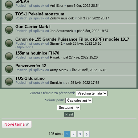
SPEAR
Poslední příspěvek od
Anihilátor
«
pon 6 čer, 2022 20:54
TOS-1 Pekelné monstrum
Poslední příspěvek od
Zelený mužíček
«
pát 3 čer, 2022 20:17
Gun Carrier Mark I
Poslední příspěvek od
Jan Shturmovik
«
pát 3 čer, 2022 19:57
Canon de 155 Grande Puissance Filloux (GPF) modèle 1917
Poslední příspěvek od
Sturm41
«
sob 28 kvě, 2022 16:10
Odpovědi:
1
155mm houfnice FH-70
Poslední příspěvek od
Ryšák
«
pát 27 kvě, 2022 15:20
Panzerwerfer 42
Poslední příspěvek od
Army Marek
«
čtv 26 kvě, 2022 16:45
TOS-1 Buratino
Poslední příspěvek od
Smrtibič
«
stř 25 kvě, 2022 17:58
Zobrazit témata za předchozí:
Seřadit podle
Nové téma
125 témat
1
2
3