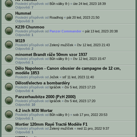
Poslední příspěvek od
Bůh války 8-)
«
úte 24 led, 2023 18:39
Odpovědi:
7
Hummel
Poslední příspěvek od
Roadhog
«
pát 20 led, 2023 21:50
Odpovědi:
3
K239 Chunmoo
Poslední příspěvek od
Panzer Commander
«
pát 13 led, 2023 20:38
Odpovědi:
1
M119
Poslední příspěvek od
Zelený mužíček
«
čtv 12 led, 2023 21:43
Odpovědi:
2
minomet Brandt ráže 50mm vzor 1937
Poslední příspěvek od
Bůh války 8-)
«
čtv 12 led, 2023 15:47
Odpovědi:
1
Dělo Napoleon - Canon obusier de campagne de 12 cm,
modèle 1853
Poslední příspěvek od
Ježek
«
stř 11 led, 2023 11:40
Dělostřelectvo a bombardéry
Poslední příspěvek od
Igráček
«
čtv 5 led, 2023 17:23
Odpovědi:
4
Panzerhaubitze 2000 (PzH 2000)
Poslední příspěvek od
Igráček
«
čtv 5 led, 2023 17:20
Odpovědi:
10
4.2 inch M30 Mortar
Poslední příspěvek od
Bůh války 8-)
«
sob 17 pro, 2022 20:53
Odpovědi:
1
Mortier 120mm Rayé Tracté Modèle F1
Poslední příspěvek od
Zelený mužíček
«
ned 11 pro, 2022 9:37
Odpovědi:
1