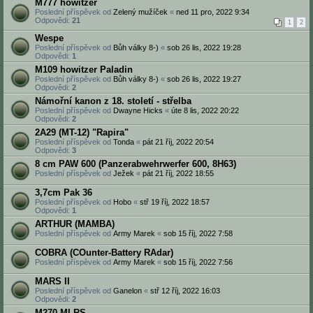
M777 howitzer
Poslední příspěvek od
Zelený mužíček
«
ned 11 pro, 2022 9:34
Odpovědi:
21
1
2
Wespe
Poslední příspěvek od
Bůh války 8-)
«
sob 26 lis, 2022 19:28
Odpovědi:
1
M109 howitzer Paladin
Poslední příspěvek od
Bůh války 8-)
«
sob 26 lis, 2022 19:27
Odpovědi:
2
Námořní kanon z 18. století - střelba
Poslední příspěvek od
Dwayne Hicks
«
úte 8 lis, 2022 20:22
Odpovědi:
2
2A29 (MT-12) "Rapira"
Poslední příspěvek od
Tonda
«
pát 21 říj, 2022 20:54
Odpovědi:
3
8 cm PAW 600 (Panzerabwehrwerfer 600, 8H63)
Poslední příspěvek od
Ježek
«
pát 21 říj, 2022 18:55
3,7cm Pak 36
Poslední příspěvek od
Hobo
«
stř 19 říj, 2022 18:57
Odpovědi:
1
ARTHUR (MAMBA)
Poslední příspěvek od
Army Marek
«
sob 15 říj, 2022 7:58
COBRA (COunter-Battery RAdar)
Poslední příspěvek od
Army Marek
«
sob 15 říj, 2022 7:56
MARS II
Poslední příspěvek od
Ganelon
«
stř 12 říj, 2022 16:03
Odpovědi:
2
M270 MLRS