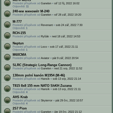
Poslední příspěvek od
Ganelon
«
stř 12 říj, 2022 16:02
Odpovědi:
11
240-мм миномёт М-240
Poslední příspěvek od
Ganelon
«
stř 28 zář, 2022 19:20
M-777
Poslední příspěvek od
Revenant
«
sob 24 zář, 2022 7:30
Odpovědi:
1
RCH-155
Poslední příspěvek od
Ryšák
«
ned 18 zář, 2022 14:53
Neptun
Poslední příspěvek od
Loco
«
sob 17 zář, 2022 21:11
Odpovědi:
1
M60CMA
Poslední příspěvek od
Aviator
«
pát 9 zář, 2022 20:54
SLRC (Strategic Long-Range Cannon)
Poslední příspěvek od
Ganelon
«
ned 21 srp, 2022 11:52
130mm polní kanón M1954 (M-46)
Poslední příspěvek od
Hansík
«
sob 13 srp, 2022 21:14
T815 8x8 155 mm NATO ShKH Zuzana
Poslední příspěvek od
Hansík
«
sob 13 srp, 2022 21:11
Odpovědi:
4
AHS Krab
Poslední příspěvek od
Skyterror
«
pát 29 črc, 2022 10:57
Odpovědi:
4
2S7 Pion
Poslední příspěvek od
Ganelon
«
úte 19 črc, 2022 21:12