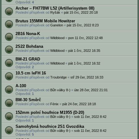
Odpovědi:
4
Archer – FH77BW L52 (Artillerisystem 08)
Poslední příspěvek od
Ryšák
«
pát 15 črc, 2022 20:18
Brutus 155MM Mobile Howitzer
Poslední příspěvek od
Ganelon
«
pát 15 črc, 2022 8:23
2B16 Nona-K
Poslední příspěvek od
Wildblood
«
pon 11 črc, 2022 12:48
2S22 Bohdana
Poslední příspěvek od
Wildblood
«
pát 1 črc, 2022 16:35
BM-21 GRAD
Poslední příspěvek od
Wildblood
«
pát 1 črc, 2022 16:32
Odpovědi:
2
10.5 cm leFH 16
Poslední příspěvek od
Troubridge
«
stř 29 čer, 2022 16:33
A-100
Poslední příspěvek od
Bůh války 8-)
«
úte 28 čer, 2022 21:01
Odpovědi:
1
BM-30 Směrč
Poslední příspěvek od
Fénix
«
pát 24 čer, 2022 18:18
152mm polní houfnice M1955 (D-20)
Poslední příspěvek od
Bůh války 8-)
«
sob 11 čer, 2022 8:42
Odpovědi:
1
Samohybná houfnice 2S1 Gvozdika
Poslední příspěvek od
Bůh války 8-)
«
sob 11 čer, 2022 8:42
Odpovědi:
5