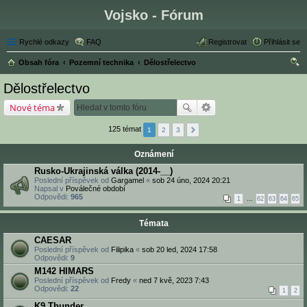
Vojsko - Fórum
Rychlé odkazy
FAQ
Registrovat
Přihlásit se
Obsah fóra
Pozemní technika
Dělostřelectvo
led
Dělostřelectvo
at
Nové téma
125 témat
1
2
3
Oznámení
Rusko-Ukrajinská válka (2014-__)
Poslední příspěvek od
Gargamel
«
sob 24 úno, 2024 20:21
Napsal v
Poválečné období
Odpovědi:
965
1
…
62
63
64
65
Témata
CAESAR
Poslední příspěvek od
Filipika
«
sob 20 led, 2024 17:58
Odpovědi:
9
M142 HIMARS
Poslední příspěvek od
Fredy
«
ned 7 kvě, 2023 7:43
Odpovědi:
22
1
2
K9 Thunder