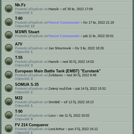
Nb.Fz
Poslední příspěvek od
Hansík
«
stř 30 lis, 2022 17:09
Odpovědi:
1
T-80
Poslední příspěvek od
Panzer Commander
«
čtv 17 lis, 2022 21:18
Odpovědi:
13
M3/M5 Stuart
Poslední příspěvek od
Panzer Commander
«
pát 11 lis, 2022 20:01
A7V
Poslední příspěvek od
Jan Shturmovik
«
čtv 3 lis, 2022 18:26
Odpovědi:
1
T-55
Poslední příspěvek od
Hansík
«
ned 30 říj, 2022 14:02
Odpovědi:
3
European Main Battle Tank (EMBT) "Eurotank"
Poslední příspěvek od
Zvědavec
«
ned 30 říj, 2022 8:48
Odpovědi:
3
SOMUA S-35
Poslední příspěvek od
Zelený mužíček
«
pát 14 říj, 2022 15:52
Odpovědi:
2
M22
Poslední příspěvek od
Smrtibič
«
stř 12 říj, 2022 18:13
Odpovědi:
1
T-90
Poslední příspěvek od
Loco
«
úte 11 říj, 2022 20:02
Odpovědi:
9
FV 214 Conqueror
Poslední příspěvek od
Lord Arthur
«
pon 3 říj, 2022 16:12
Odpovědi:
1