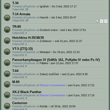
T-34
Poslední příspěvek od
Igráček
«
čtv 5 led, 2023 17:17
Odpovědi:
10
T-14 Armata
Poslední příspěvek od
Hansík
«
úte 3 led, 2023 20:47
Odpovědi:
15
1
2
TR-85
Poslední příspěvek od
Ocelové srdce
«
ned 1 led, 2023 17:51
Odpovědi:
1
Hotchkiss H-35/38/39
Poslední příspěvek od
Zvědavec
«
sob 31 pro, 2022 11:37
Odpovědi:
1
VT-5 (ZTQ-15)
Poslední příspěvek od
Medojed
«
čtv 29 pro, 2022 12:15
Odpovědi:
2
Panzerkampfwagen IV (SdKfz 161, PzKpfw IV nebo Pz IV)
Poslední příspěvek od
Filipika
«
pon 12 pro, 2022 17:37
Odpovědi:
5
T-64
Poslední příspěvek od
Zelený mužíček
«
ned 11 pro, 2022 9:35
Odpovědi:
3
M-84
Poslední příspěvek od
Panzer Commander
«
pon 5 pro, 2022 17:22
XK-2 Black Panther
Poslední příspěvek od
Panzer Commander
«
pon 5 pro, 2022 17:19
Odpovědi:
3
Centurion
Poslední příspěvek od
Ryšák
«
stř 30 lis, 2022 19:59
Odpovědi:
6