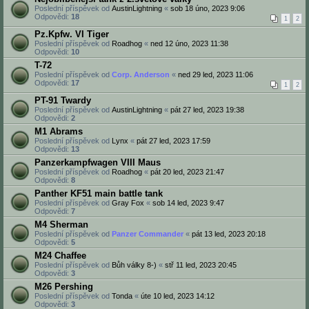
Poslední příspěvek od
AustinLightning
«
sob 18 úno, 2023 9:06
Odpovědi:
18
1
2
Pz.Kpfw. VI Tiger
Poslední příspěvek od
Roadhog
«
ned 12 úno, 2023 11:38
Odpovědi:
10
T-72
Poslední příspěvek od
Corp. Anderson
«
ned 29 led, 2023 11:06
Odpovědi:
17
1
2
PT-91 Twardy
Poslední příspěvek od
AustinLightning
«
pát 27 led, 2023 19:38
Odpovědi:
2
M1 Abrams
Poslední příspěvek od
Lynx
«
pát 27 led, 2023 17:59
Odpovědi:
13
Panzerkampfwagen VIII Maus
Poslední příspěvek od
Roadhog
«
pát 20 led, 2023 21:47
Odpovědi:
8
Panther KF51 main battle tank
Poslední příspěvek od
Gray Fox
«
sob 14 led, 2023 9:47
Odpovědi:
7
M4 Sherman
Poslední příspěvek od
Panzer Commander
«
pát 13 led, 2023 20:18
Odpovědi:
5
M24 Chaffee
Poslední příspěvek od
Bůh války 8-)
«
stř 11 led, 2023 20:45
Odpovědi:
3
M26 Pershing
Poslední příspěvek od
Tonda
«
úte 10 led, 2023 14:12
Odpovědi:
3