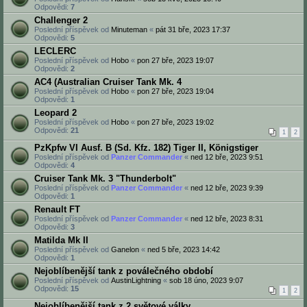
Odpovědi:
7
Challenger 2
Poslední příspěvek od
Minuteman
«
pát 31 bře, 2023 17:37
Odpovědi:
5
LECLERC
Poslední příspěvek od
Hobo
«
pon 27 bře, 2023 19:07
Odpovědi:
2
AC4 (Australian Cruiser Tank Mk. 4
Poslední příspěvek od
Hobo
«
pon 27 bře, 2023 19:04
Odpovědi:
1
Leopard 2
Poslední příspěvek od
Hobo
«
pon 27 bře, 2023 19:02
Odpovědi:
21
1
2
PzKpfw VI Ausf. B (Sd. Kfz. 182) Tiger II, Königstiger
Poslední příspěvek od
Panzer Commander
«
ned 12 bře, 2023 9:51
Odpovědi:
4
Cruiser Tank Mk. 3 "Thunderbolt"
Poslední příspěvek od
Panzer Commander
«
ned 12 bře, 2023 9:39
Odpovědi:
1
Renault FT
Poslední příspěvek od
Panzer Commander
«
ned 12 bře, 2023 8:31
Odpovědi:
3
Matilda Mk II
Poslední příspěvek od
Ganelon
«
ned 5 bře, 2023 14:42
Odpovědi:
1
Nejoblíbenější tank z poválečného období
Poslední příspěvek od
AustinLightning
«
sob 18 úno, 2023 9:07
Odpovědi:
15
1
2
Nejoblíbenější tank z 2.světové války