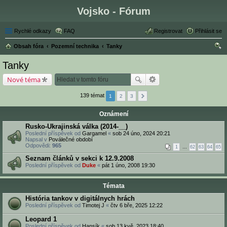
Vojsko - Fórum
Rychlé odkazy
FAQ
Registrovat
Přihlásit se
Obsah fóra
Pozemní technika
Tanky
led
Tanky
at
Nové téma
139 témat
1
2
3
Oznámení
Rusko-Ukrajinská válka (2014-__)
Poslední příspěvek od
Gargamel
«
sob 24 úno, 2024 20:21
Napsal v
Poválečné období
Odpovědi:
965
1
…
62
63
64
65
Seznam článků v sekci k 12.9.2008
Poslední příspěvek od
Duke
«
pát 1 úno, 2008 19:30
Témata
História tankov v digitálnych hrách
Poslední příspěvek od
Timotej J
«
čtv 6 bře, 2025 12:22
Leopard 1
Poslední příspěvek od
Hansík
«
sob 13 kvě, 2023 18:40