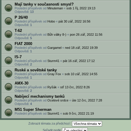
Mají tanky v současnosti smysl?
Poslední příspěvek od
Minuteman
«
sob 1 říj, 2022 19:13
Odpovědi:
13
P 26/40
Poslední příspěvek od
Hobo
«
pát 30 zář, 2022 16:56
Odpovědi:
1
T-62
Poslední příspěvek od
Bůh války 8-)
«
pon 26 zář, 2022 11:56
Odpovědi:
5
FIAT 2000
Poslední příspěvek od
Gargamel
«
ned 18 zář, 2022 19:39
Odpovědi:
1
IS-7
Poslední příspěvek od
Sturm41
«
pát 16 zář, 2022 17:12
Odpovědi:
2
Ruské a sovětské tanky
Poslední příspěvek od
Gray Fox
«
sob 10 zář, 2022 14:55
Odpovědi:
1
AMX-30
Poslední příspěvek od
Ryšák
«
stř 13 črc, 2022 8:26
Odpovědi:
2
Nabíjecí mechanismy tanků
Poslední příspěvek od
Ocelové srdce
«
úte 12 črc, 2022 7:28
Odpovědi:
4
M51 Super Sherman
Poslední příspěvek od
Sturm41
«
sob 9 črc, 2022 21:19
Zobrazit témata za předchozí:
Seřadit podle