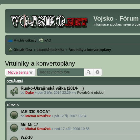
Vojsko - Fórum
Informace a pokec nejen o vojen
Rychlé odkazy
FAQ
Obsah fóra
Letecká technika
Vrtulníky a konvertoplány
Vrtulníky a konvertoplány
Nové téma
OZNÁMENÍ
Rusko-Ukrajinská válka (2014-__)
od
Duke
» pon 3 bře, 2014 23:29 » v
Poválečné období
TÉMATA
IAR 330 SOCAT
od
Michal Kroužek
» pát 12 říj, 2007 16:54
Mil Mi-17
od
Michal Kroužek
» ned 17 zář, 2006 10:35
WZ-10