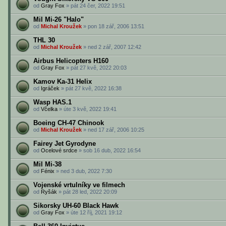
od
Gray Fox
» pát 24 čer, 2022 19:51
Mil Mi-26 "Halo"
od
Michal Kroužek
» pon 18 zář, 2006 13:51
THL 30
od
Michal Kroužek
» ned 2 zář, 2007 12:42
Airbus Helicopters H160
od
Gray Fox
» pát 27 kvě, 2022 20:03
Kamov Ka-31 Helix
od
Igráček
» pát 27 kvě, 2022 16:38
Wasp HAS.1
od
Včelka
» úte 3 kvě, 2022 19:41
Boeing CH-47 Chinook
od
Michal Kroužek
» ned 17 zář, 2006 10:25
Fairey Jet Gyrodyne
od
Ocelové srdce
» sob 16 dub, 2022 16:54
Mil Mi-38
od
Fénix
» ned 3 dub, 2022 7:30
Vojenské vrtulníky ve filmech
od
Ryšák
» pát 28 led, 2022 20:09
Sikorsky UH-60 Black Hawk
od
Gray Fox
» úte 12 říj, 2021 19:12