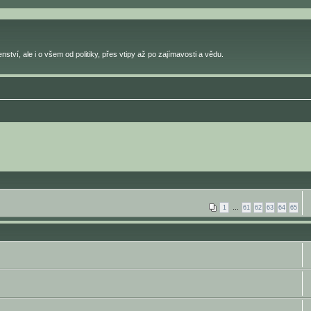
ství, ale i o všem od politiky, přes vtipy až po zajímavosti a vědu.
1
…
61
62
63
64
65