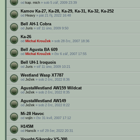
od
kap. mich
» sob 5 zář, 2009 23:39
Kamov Ka-27, Ka-28, Ka-29, Ka-31, Ka-32, Ka-252
od
Heavy
» pát 21 říj, 2022 16:48
Bell AH-1 Cobra
od
Juris
» stř 11 úno, 2009 9:50
Ka-26
od
Michal Kroužek
» sob 28 črc, 2007 18:36
Bell Agusta BA 609
od
Michal Kroužek
» čtv 6 zář, 2007 17:55
Bell UH-1 Iroquois
od
Juris
» stř 11 úno, 2009 10:21
Westland Wasp XT787
od
Ježek
» sob 2 črc, 2022 8:36
AgustaWestland AW159 Wildcat
od
Ježek
» sob 2 črc, 2022 8:35
AgustaWestland AW149
od
Ježek
» sob 2 črc, 2022 8:22
Mi-28 Havoc
od
vojín
» čtv 31 kvě, 2007 17:12
H145M
od
Hansík
» stř 29 čer, 2022 20:31
Vought-Sikorsky VS-300