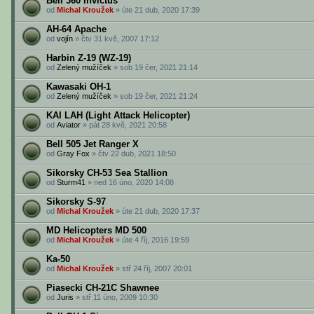
Bell 360 Invictus
od
Michal Kroužek
» úte 21 dub, 2020 17:39
AH-64 Apache
od
vojín
» čtv 31 kvě, 2007 17:12
Harbin Z-19 (WZ-19)
od
Zelený mužíček
» sob 19 čer, 2021 21:14
Kawasaki OH-1
od
Zelený mužíček
» sob 19 čer, 2021 21:24
KAI LAH (Light Attack Helicopter)
od
Aviator
» pát 28 kvě, 2021 20:58
Bell 505 Jet Ranger X
od
Gray Fox
» čtv 22 dub, 2021 18:50
Sikorsky CH-53 Sea Stallion
od
Sturm41
» ned 16 úno, 2020 14:08
Sikorsky S-97
od
Michal Kroužek
» úte 21 dub, 2020 17:37
MD Helicopters MD 500
od
Michal Kroužek
» úte 4 říj, 2016 19:59
Ka-50
od
Michal Kroužek
» stř 24 říj, 2007 20:01
Piasecki CH-21C Shawnee
od
Juris
» stř 11 úno, 2009 10:30