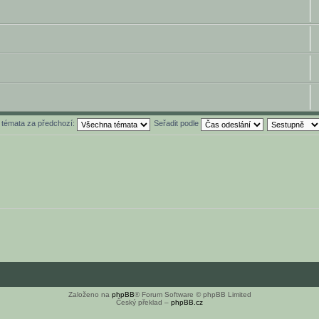
t témata za předchozí:
Seřadit podle
Založeno na
phpBB
® Forum Software © phpBB Limited
Český překlad –
phpBB.cz