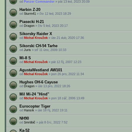
od
Panzer Commander
» pát 13 led, 2023 20:09
Harbin Z-20
od
Sturm41
» čtv 12 led, 2023 18:29
Piasecki H-21
od
Dragon
» čtv 5 led, 2023 20:17
Sikorsky Raider X
od
Michal Kroužek
» úte 21 dub, 2020 17:36
Sikorski CH-54 Tarhe
od
Juris
» stř 11 úno, 2009 10:33
Mi-8 S
od
Michal Kroužek
» pát 12 říj, 2007 12:23
AgustaWestland AW101
od
Michal Kroužek
» pon 26 pro, 2022 11:34
Hughes OH-6 Cayuse
od
Dragon
» úte 13 pro, 2022 18:26
Mil Mi-24 "Hind"
od
Michal Kroužek
» pon 18 zář, 2006 13:49
Eurocopter Tiger
od
Hansík
» úte 18 říj, 2022 19:11
NH90
od
Smrtibič
» pát 8 črc, 2022 7:52
Ka-52