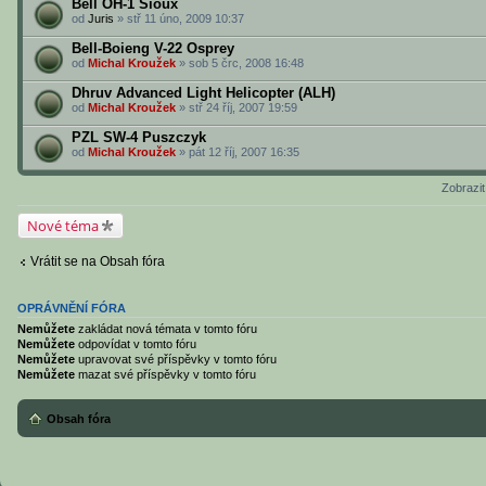
Bell OH-1 Sioux
od
Juris
» stř 11 úno, 2009 10:37
Bell-Boieng V-22 Osprey
od
Michal Kroužek
» sob 5 črc, 2008 16:48
Dhruv Advanced Light Helicopter (ALH)
od
Michal Kroužek
» stř 24 říj, 2007 19:59
PZL SW-4 Puszczyk
od
Michal Kroužek
» pát 12 říj, 2007 16:35
Zobrazi
Nové téma
Vrátit se na Obsah fóra
OPRÁVNĚNÍ FÓRA
Nemůžete
zakládat nová témata v tomto fóru
Nemůžete
odpovídat v tomto fóru
Nemůžete
upravovat své příspěvky v tomto fóru
Nemůžete
mazat své příspěvky v tomto fóru
Obsah fóra