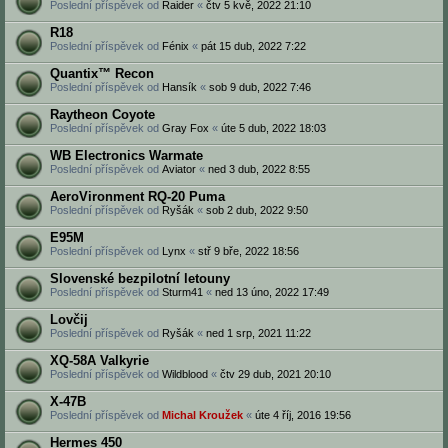
Poslední příspěvek od
Raider
«
čtv 5 kvě, 2022 21:10
R18
Poslední příspěvek od
Fénix
«
pát 15 dub, 2022 7:22
Quantix™ Recon
Poslední příspěvek od
Hansík
«
sob 9 dub, 2022 7:46
Raytheon Coyote
Poslední příspěvek od
Gray Fox
«
úte 5 dub, 2022 18:03
WB Electronics Warmate
Poslední příspěvek od
Aviator
«
ned 3 dub, 2022 8:55
AeroVironment RQ-20 Puma
Poslední příspěvek od
Ryšák
«
sob 2 dub, 2022 9:50
E95M
Poslední příspěvek od
Lynx
«
stř 9 bře, 2022 18:56
Slovenské bezpilotní letouny
Poslední příspěvek od
Sturm41
«
ned 13 úno, 2022 17:49
Lovčij
Poslední příspěvek od
Ryšák
«
ned 1 srp, 2021 11:22
XQ-58A Valkyrie
Poslední příspěvek od
Wildblood
«
čtv 29 dub, 2021 20:10
X-47B
Poslední příspěvek od
Michal Kroužek
«
úte 4 říj, 2016 19:56
Hermes 450