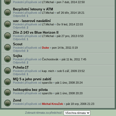
Poslední příspěvek od
LT.Michal
«
pon 7 dub, 2014 22:50
Bezpilotní letouny v ATM
Poslední příspěvek od
LT.Michal
«
stř 26 bře, 2014 18:21
Odpovědi:
1
uav - laserové navádění
Poslední příspěvek od
LT.Michal
«
čtv 9 led, 2014 22:03
Odpovědi:
2
Zlín Z-143 vs Blue Horizon II
Poslední příspěvek od
LT.Michal
«
pát 27 pro, 2013 0:53
Odpovědi:
1
Scout
Poslední příspěvek od
Duke
«
pon 14 lis, 2011 0:19
Odpovědi:
3
Sojka
Poslední příspěvek od
Čechoslovák
«
pát 11 lis, 2011 7:45
Odpovědi:
2
Pchela-1T
Poslední příspěvek od
kap. mich
«
sob 5 zář, 2009 23:52
Odpovědi:
1
MQ 5 a jeho prvni zabití
Poslední příspěvek od
sparc0o
«
pát 1 úno, 2008 20:24
helikoptéra bez pilota
Poslední příspěvek od
sparc0o
«
pát 1 úno, 2008 20:20
Zond
Poslední příspěvek od
Michal Kroužek
«
pát 18 srp, 2006 21:23
Zobrazit témata za předchozí: