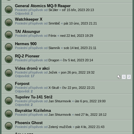
General Atomics MQ-9 Reaper
Poslední příspěvek od
Sk1ller
«
stř 15 bře, 2023 20:13
Odpovědi:
2
Watchkeeper X
Poslední příspěvek od
Smrtibič
«
pát 10 úno, 2023 21:21
TAI Aksungur
Poslední příspěvek od
Fénix
«
ned 22 led, 2023 19:29
Hermes 900
Poslední příspěvek od
Slamník
«
sob 14 led, 2023 21:11
RQ-2 Pioneer
Poslední příspěvek od
Dragon
«
čtv 5 led, 2023 20:14
Videa dronů v akci
Poslední příspěvek od
Ježek
«
pon 26 pro, 2022 19:32
Odpovědi:
17
1
2
Forpost
Poslední příspěvek od
X-Skull
«
čtv 22 pro, 2022 22:21
Odpovědi:
2
Tupolev Tu-141 Striž
Poslední příspěvek od
Jan Shturmovik
«
úte 6 pro, 2022 19:00
Odpovědi:
2
Bayraktar Kizilelma
Poslední příspěvek od
Jan Shturmovik
«
ned 27 lis, 2022 18:12
Phoenix Ghost
Poslední příspěvek od
Zelený mužíček
«
pát 4 lis, 2022 21:43