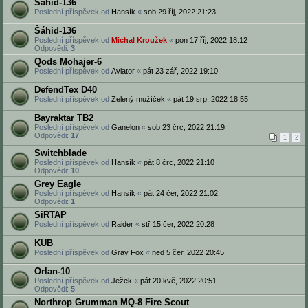
Šáhid-136
Poslední příspěvek od
Hansík
«
sob 29 říj, 2022 21:23
Šáhid-136
Poslední příspěvek od
Michal Kroužek
«
pon 17 říj, 2022 18:12
Odpovědi:
3
Qods Mohajer-6
Poslední příspěvek od
Aviator
«
pát 23 zář, 2022 19:10
DefendTex D40
Poslední příspěvek od
Zelený mužíček
«
pát 19 srp, 2022 18:55
Bayraktar TB2
Poslední příspěvek od
Ganelon
«
sob 23 črc, 2022 21:19
Odpovědi:
17
1
2
Switchblade
Poslední příspěvek od
Hansík
«
pát 8 črc, 2022 21:10
Odpovědi:
10
Grey Eagle
Poslední příspěvek od
Hansík
«
pát 24 čer, 2022 21:02
Odpovědi:
1
SiRTAP
Poslední příspěvek od
Raider
«
stř 15 čer, 2022 20:28
KUB
Poslední příspěvek od
Gray Fox
«
ned 5 čer, 2022 20:45
Orlan-10
Poslední příspěvek od
Ježek
«
pát 20 kvě, 2022 20:51
Odpovědi:
5
Northrop Grumman MQ-8 Fire Scout