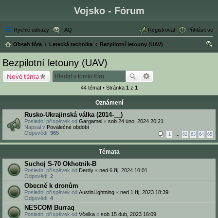
Vojsko - Fórum
Rychlé odkazy
FAQ
Registrovat
Přihlásit se
Obsah fóra
Letecká technika
Bezpilotní letouny (UAV)
led
Bezpilotní letouny (UAV)
at
Nové téma
44 témat • Stránka
1
z
1
Oznámení
Rusko-Ukrajinská válka (2014-__)
Poslední příspěvek od
Gargamel
«
sob 24 úno, 2024 20:21
Napsal v
Poválečné období
Odpovědi:
965
1
…
62
63
64
65
Témata
Suchoj S-70 Okhotnik-B
Poslední příspěvek od
Derdy
«
ned 6 říj, 2024 10:01
Odpovědi:
2
Obecně k dronům
Poslední příspěvek od
AustinLightning
«
ned 1 říj, 2023 18:39
Odpovědi:
4
NESCOM Burraq
Poslední příspěvek od
Včelka
«
sob 15 dub, 2023 16:09