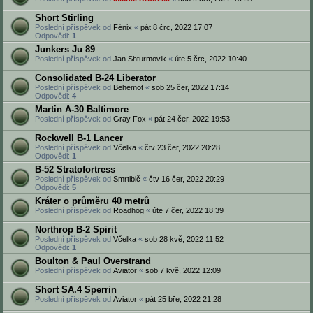
Short Stirling
Poslední příspěvek od
Fénix
«
pát 8 črc, 2022 17:07
Odpovědi:
1
Junkers Ju 89
Poslední příspěvek od
Jan Shturmovik
«
úte 5 črc, 2022 10:40
Consolidated B-24 Liberator
Poslední příspěvek od
Behemot
«
sob 25 čer, 2022 17:14
Odpovědi:
4
Martin A-30 Baltimore
Poslední příspěvek od
Gray Fox
«
pát 24 čer, 2022 19:53
Rockwell B-1 Lancer
Poslední příspěvek od
Včelka
«
čtv 23 čer, 2022 20:28
Odpovědi:
1
B-52 Stratofortress
Poslední příspěvek od
Smrtibič
«
čtv 16 čer, 2022 20:29
Odpovědi:
5
Kráter o průměru 40 metrů
Poslední příspěvek od
Roadhog
«
úte 7 čer, 2022 18:39
Northrop B-2 Spirit
Poslední příspěvek od
Včelka
«
sob 28 kvě, 2022 11:52
Odpovědi:
1
Boulton & Paul Overstrand
Poslední příspěvek od
Aviator
«
sob 7 kvě, 2022 12:09
Short SA.4 Sperrin
Poslední příspěvek od
Aviator
«
pát 25 bře, 2022 21:28