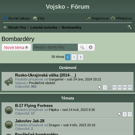
Vojsko - Fórum
Rychlé odkazy
FAQ
Registrovat
Přihlásit se
Obsah fóra
Letecká technika
Bombardéry
led
Bombardéry
at
Nové téma
56 témat
1
2
Oznámení
Rusko-Ukrajinská válka (2014-__)
Poslední příspěvek od
Gargamel
«
sob 24 úno, 2024 20:21
Napsal v
Poválečné období
Odpovědi:
965
1
…
62
63
64
65
Témata
B-17 Flying Fortress
Poslední příspěvek od
Filipika
«
ned 14 kvě, 2023 8:36
Odpovědi:
17
1
2
Jakovlev Jak-28
Poslední příspěvek od
Dragon
«
sob 4 bře, 2023 20:18
Odpovědi:
2
Poválečné bombardéry