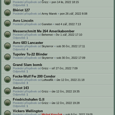
Poslední příspěvek od
Grizz
«
pon 14 lis, 2022 18:15
Odpovědi:
1
Blériot 127
Poslední příspěvek od
Army Marek
«
pon 26 zář, 2022 8:08
Avro Lincoln
Poslední příspěvek od
Ganelon
«
ned 4 zář, 2022 7:13
Messerschmitt Me 264 Amerikabomber
Poslední příspěvek od
Behemot
«
čtv 1 zář, 2022 17:10
Odpovědi:
1
Avro 683 Lancaster
Poslední příspěvek od
Skyterror
«
sob 30 črc, 2022 17:11
Odpovědi:
4
Tupolev Tu-22 Blinder
Poslední příspěvek od
Skyterror
«
sob 30 črc, 2022 17:09
Grand Slam bomb
Poslední příspěvek od
Grizz
«
stř 27 črc, 2022 7:09
Odpovědi:
1
Focke-Wulf Fw 200 Condor
Poslední příspěvek od
Luftwaflík
«
úte 12 črc, 2022 21:18
Odpovědi:
3
Amiot 143
Poslední příspěvek od
Grizz
«
úte 12 črc, 2022 19:35
Odpovědi:
1
Friedrichshafen G.II
Poslední příspěvek od
Grizz
«
úte 12 črc, 2022 19:28
Odpovědi:
1
Vickers Wellington
Poslední příspěvek od
Michal Kroužek
«
sob 9 črc, 2022 19:05