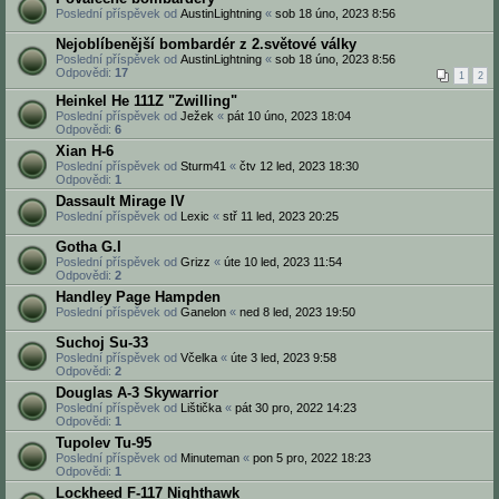
Poslední příspěvek od
AustinLightning
«
sob 18 úno, 2023 8:56
Nejoblíbenější bombardér z 2.světové války
Poslední příspěvek od
AustinLightning
«
sob 18 úno, 2023 8:56
Odpovědi:
17
1
2
Heinkel He 111Z "Zwilling"
Poslední příspěvek od
Ježek
«
pát 10 úno, 2023 18:04
Odpovědi:
6
Xian H-6
Poslední příspěvek od
Sturm41
«
čtv 12 led, 2023 18:30
Odpovědi:
1
Dassault Mirage IV
Poslední příspěvek od
Lexic
«
stř 11 led, 2023 20:25
Gotha G.I
Poslední příspěvek od
Grizz
«
úte 10 led, 2023 11:54
Odpovědi:
2
Handley Page Hampden
Poslední příspěvek od
Ganelon
«
ned 8 led, 2023 19:50
Suchoj Su-33
Poslední příspěvek od
Včelka
«
úte 3 led, 2023 9:58
Odpovědi:
2
Douglas A-3 Skywarrior
Poslední příspěvek od
Lištička
«
pát 30 pro, 2022 14:23
Odpovědi:
1
Tupolev Tu-95
Poslední příspěvek od
Minuteman
«
pon 5 pro, 2022 18:23
Odpovědi:
1
Lockheed F-117 Nighthawk