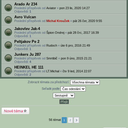
Arado Ar 234
Poslední příspěvek od
Aviator
«
pon 23 lis, 2020 14:27
Odpovědi:
1
Avro Vulcan
Poslední příspěvek od
Michal Kroužek
«
pát 26 čer, 2020 9:55
Jakovlev Jak-4
Poslední příspěvek od
Špion Ondrej
«
pát 28 črc, 2017 16:39
Odpovědi:
1
Peltjakov Pe 2
Poslední příspěvek od
Rudoch
«
úte 6 pro, 2016 21:49
Odpovědi:
1
Junkers Ju 287
Poslední příspěvek od
Smrtibič
«
pon 9 úno, 2015 21:21
Odpovědi:
4
HEINKEL HE 111
Poslední příspěvek od
LT.Michal
«
čtv 9 led, 2014 22:07
Odpovědi:
2
Zobrazit témata za předchozí:
Seřadit podle
Nové téma
56 témat
1
2