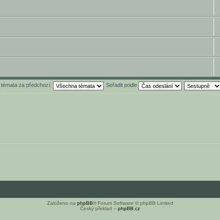
t témata za předchozí:
Seřadit podle
Založeno na
phpBB
® Forum Software © phpBB Limited
Český překlad –
phpBB.cz