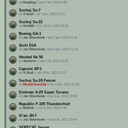
od
Roadhog
» pon 2 led, 2023 9:58
Suchoj Su-7
od
X-Skull
» stř 7 pro, 2022 17:47
Suchoj Su-22
od
Smrtibič
» čtv 16 čer, 2022 20:28
Boeing GA-1
od
Jan Shturmovik
» pát 2 pro, 2022 21:31
Aichi D1A
od
Jan Shturmovik
» pát 2 pro, 2022 21:23
Heinkel He 50
od
Skyterror
» sob 1 říj, 2022 20:32
Caproni AP.1
od
X-Skull
» sob 19 lis, 2022 20:57
Suchoj Su-24 Fencer
od
Michal Kroužek
» čtv 3 bře, 2022 21:05
Embraer A-29 Super Tucano
od
Jan Shturmovik
» sob 5 lis, 2022 19:59
Republic F-105 Thunderchief
od
Bedrník
» sob 8 úno, 2020 9:48
Xi'an JH-7
od
Jan Shturmovik
» sob 5 lis, 2022 19:54
SEPECAT Jaguar