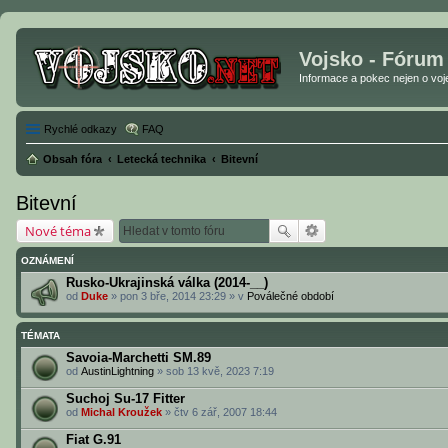
Vojsko - Fórum
Informace a pokec nejen o vojen
Rychlé odkazy
FAQ
Obsah fóra
Letecká technika
Bitevní
Bitevní
Nové téma
OZNÁMENÍ
Rusko-Ukrajinská válka (2014-__)
od
Duke
» pon 3 bře, 2014 23:29 » v
Poválečné období
TÉMATA
Savoia-Marchetti SM.89
od
AustinLightning
» sob 13 kvě, 2023 7:19
Suchoj Su-17 Fitter
od
Michal Kroužek
» čtv 6 zář, 2007 18:44
Fiat G.91