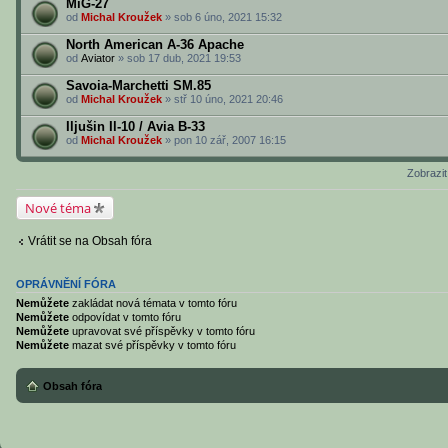
MiG-27
od
Michal Kroužek
» sob 6 úno, 2021 15:32
North American A-36 Apache
od
Aviator
» sob 17 dub, 2021 19:53
Savoia-Marchetti SM.85
od
Michal Kroužek
» stř 10 úno, 2021 20:46
Iljušin Il-10 / Avia B-33
od
Michal Kroužek
» pon 10 zář, 2007 16:15
Zobrazi
Nové téma
Vrátit se na Obsah fóra
OPRÁVNĚNÍ FÓRA
Nemůžete
zakládat nová témata v tomto fóru
Nemůžete
odpovídat v tomto fóru
Nemůžete
upravovat své příspěvky v tomto fóru
Nemůžete
mazat své příspěvky v tomto fóru
Obsah fóra