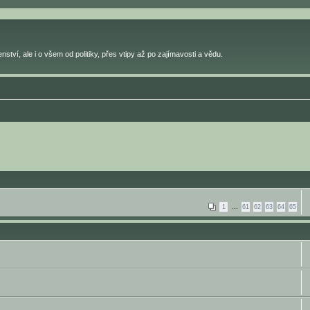
ství, ale i o všem od politiky, přes vtipy až po zajímavosti a vědu.
1
…
61
62
63
64
65