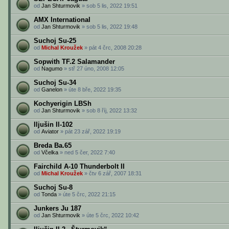
od
Jan Shturmovik
» sob 5 lis, 2022 19:51
AMX International
od
Jan Shturmovik
» sob 5 lis, 2022 19:48
Suchoj Su-25
od
Michal Kroužek
» pát 4 črc, 2008 20:28
Sopwith TF.2 Salamander
od
Nagumo
» stř 27 úno, 2008 12:05
Suchoj Su-34
od
Ganelon
» úte 8 bře, 2022 19:35
Kochyerigin LBSh
od
Jan Shturmovik
» sob 8 říj, 2022 13:32
Iljušin Il-102
od
Aviator
» pát 23 zář, 2022 19:19
Breda Ba.65
od
Včelka
» ned 5 čer, 2022 7:40
Fairchild A-10 Thunderbolt II
od
Michal Kroužek
» čtv 6 zář, 2007 18:31
Suchoj Su-8
od
Tonda
» úte 5 črc, 2022 21:15
Junkers Ju 187
od
Jan Shturmovik
» úte 5 črc, 2022 10:42