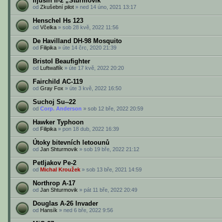
Iljušin Il-2 „Šturmovik“
od
Zkušební pilot
» ned 14 úno, 2021 13:17
Henschel Hs 123
od
Včelka
» sob 28 kvě, 2022 11:56
De Havilland DH-98 Mosquito
od
Filipika
» úte 14 črc, 2020 21:39
Bristol Beaufighter
od
Luftwaflík
» úte 17 kvě, 2022 20:20
Fairchild AC-119
od
Gray Fox
» úte 3 kvě, 2022 16:50
Suchoj Su--22
od
Corp. Anderson
» sob 12 bře, 2022 20:59
Hawker Typhoon
od
Filipika
» pon 18 dub, 2022 16:39
Útoky bitevních letoounů
od
Jan Shturmovik
» sob 19 bře, 2022 21:12
Petljakov Pe-2
od
Michal Kroužek
» sob 13 bře, 2021 14:59
Northrop A-17
od
Jan Shturmovik
» pát 11 bře, 2022 20:49
Douglas A-26 Invader
od
Hansík
» ned 6 bře, 2022 9:56