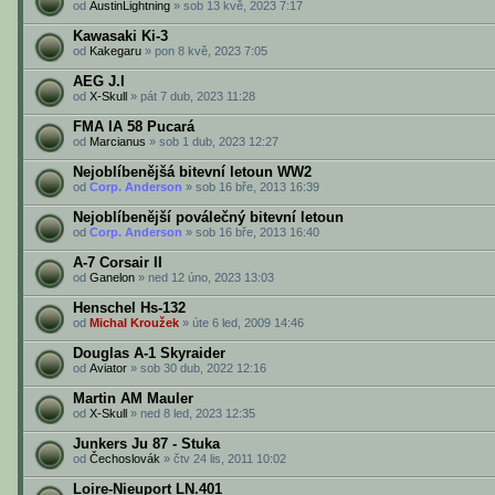
od
AustinLightning
» sob 13 kvě, 2023 7:17
Kawasaki Ki-3
od
Kakegaru
» pon 8 kvě, 2023 7:05
AEG J.I
od
X-Skull
» pát 7 dub, 2023 11:28
FMA IA 58 Pucará
od
Marcianus
» sob 1 dub, 2023 12:27
Nejoblíbenějšá bitevní letoun WW2
od
Corp. Anderson
» sob 16 bře, 2013 16:39
Nejoblíbenější poválečný bitevní letoun
od
Corp. Anderson
» sob 16 bře, 2013 16:40
A-7 Corsair II
od
Ganelon
» ned 12 úno, 2023 13:03
Henschel Hs-132
od
Michal Kroužek
» úte 6 led, 2009 14:46
Douglas A-1 Skyraider
od
Aviator
» sob 30 dub, 2022 12:16
Martin AM Mauler
od
X-Skull
» ned 8 led, 2023 12:35
Junkers Ju 87 - Stuka
od
Čechoslovák
» čtv 24 lis, 2011 10:02
Loire-Nieuport LN.401