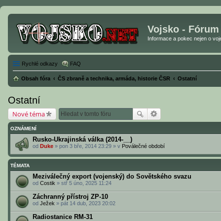
Vojsko - Fórum
Informace a pokec nejen o vojen
Rychlé odkazy
FAQ
Obsah fóra
ČS zbraně a technika, armáda, historie ČSR
Ostatní
Ostatní
Nové téma
OZNÁMENÍ
Rusko-Ukrajinská válka (2014-__)
od
Duke
» pon 3 bře, 2014 23:29 » v
Poválečné období
TÉMATA
Meziválečný export (vojenský) do Sovětského svazu
od
Costik
» stř 5 úno, 2025 11:24
Záchranný přístroj ZP-10
od
Ježek
» pát 14 dub, 2023 20:02
Radiostanice RM-31