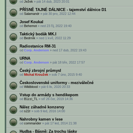
od
Ježek
» pát 14 dub, 2023 20:01
PŘÍSNĚ TAJNÉ DÁLNICE - tajemství dálnice D1
od
Salamandr
» pát 30 pro, 2022 12:44
Josef Koukal
od
Behemot
» ned 23 říj, 2022 19:40
Taktický bodák MK.I
od
Bedrník
» ned 1 kvě, 2022 11:29
Radiostanice RM-31
od
Corp. Anderson
» ned 17 dub, 2022 19:43
URNA
od
Corp. Anderson
» pát 18 bře, 2022 17:57
Český zbrojní průmysl
od
Michal Kroužek
» sob 7 úno, 2015 9:40
Československé uniformy - meziválečné
od
Wildblood
» pát 6 lis, 2020 20:33
Vstup do armády s hendikepom
od
B1zzi_TL
» stř 26 čer, 2019 14:36
Nález záhadné konzervy
od
s22r
» sob 9 led, 2016 14:00
Nahrobny kamen v lese
od
commander
» pát 17 led, 2014 21:38
Hudba - Básně: Za trochu lásky