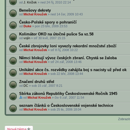
od
J. Knížek
» ned 24 říj, 2010 22:14
Benešovy dekrety
od
Michal Kroužek
» ned 14 čer, 2009 10:43
Česko-Polské spory o pohraničí
od
Duke
» pon 23 bře, 2009 23:53
Kolimátor OKO na útočné pušce Sa vz.58
od
vojín
» stř 30 kvě, 2007 15:15
České zbrojovky loni vyvezly rekordní množství zboží
od
Michal Kroužek
» stř 8 říj, 2008 10:22
Němci blokují vývoz českých zbraní. Chystá se žaloba
od
Michal Kroužek
» stř 24 zář, 2008 13:46
Unikátní akce čs. rozvědky zahájila boj s nacisty už před ok
od
Michal Kroužek
» sob 22 bře, 2008 13:44
Značení druhů střel
od
DC
» sob 15 zář, 2007 8:21
Sbírka zákonů Republiky Československé Ročník 1945
od
Michal Kroužek
» čtv 6 zář, 2007 11:54
V
t
seznam článků o Československé vojenské technice
o
od
Michal Kroužek
» sob 25 lis, 2006 18:04
m
t
o
Zobrazi
t
é
Nové téma
m