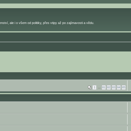
ství, ale i o všem od politiky, přes vtipy až po zajímavosti a vědu.
1
…
61
62
63
64
65