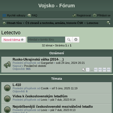
Vojsko - Fórum
Rychlé odkazy
FAQ
Registrovat
Přihlásit se
Obsah fóra
ČS zbraně a technika, armáda, historie ČSR
Letectvo
led
Letectvo
at
Nové téma
32 témat • Stránka
1
z
1
Oznámení
Rusko-Ukrajinská válka (2014-__)
Poslední příspěvek od
Gargamel
«
sob 24 úno, 2024 20:21
Napsal v
Poválečné období
Odpovědi:
965
1
…
62
63
64
65
Témata
L-410
Poslední příspěvek od
Costik
«
stř 5 úno, 2025 11:19
Odpovědi:
6
Videa k československým letadlům
Poslední příspěvek od
Lexic
«
pát 7 dub, 2023 8:14
Nejoblíbenější československé meziválečné letadlo
Poslední příspěvek od
Lexic
«
pát 7 dub, 2023 8:13