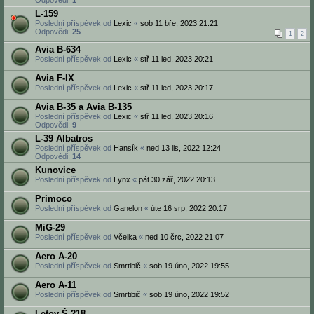
Odpovědi:
1
L-159
Poslední příspěvek od
Lexic
«
sob 11 bře, 2023 21:21
Odpovědi:
25
1
2
Avia B-634
Poslední příspěvek od
Lexic
«
stř 11 led, 2023 20:21
Avia F-IX
Poslední příspěvek od
Lexic
«
stř 11 led, 2023 20:17
Avia B-35 a Avia B-135
Poslední příspěvek od
Lexic
«
stř 11 led, 2023 20:16
Odpovědi:
9
L-39 Albatros
Poslední příspěvek od
Hansík
«
ned 13 lis, 2022 12:24
Odpovědi:
14
Kunovice
Poslední příspěvek od
Lynx
«
pát 30 zář, 2022 20:13
Primoco
Poslední příspěvek od
Ganelon
«
úte 16 srp, 2022 20:17
MiG-29
Poslední příspěvek od
Včelka
«
ned 10 črc, 2022 21:07
Aero A-20
Poslední příspěvek od
Smrtibič
«
sob 19 úno, 2022 19:55
Aero A-11
Poslední příspěvek od
Smrtibič
«
sob 19 úno, 2022 19:52
Letov Š-218