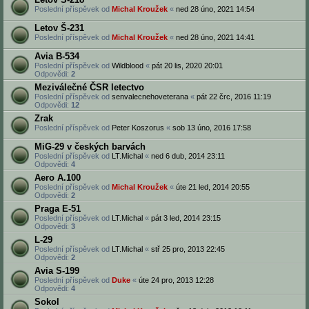
Poslední příspěvek od
Michal Kroužek
«
ned 28 úno, 2021 14:54
Letov Š-231
Poslední příspěvek od
Michal Kroužek
«
ned 28 úno, 2021 14:41
Avia B-534
Poslední příspěvek od
Wildblood
«
pát 20 lis, 2020 20:01
Odpovědi:
2
Meziválečné ČSR letectvo
Poslední příspěvek od
senvalecnehoveterana
«
pát 22 črc, 2016 11:19
Odpovědi:
12
Zrak
Poslední příspěvek od
Peter Koszorus
«
sob 13 úno, 2016 17:58
MiG-29 v českých barvách
Poslední příspěvek od
LT.Michal
«
ned 6 dub, 2014 23:11
Odpovědi:
4
Aero A.100
Poslední příspěvek od
Michal Kroužek
«
úte 21 led, 2014 20:55
Odpovědi:
2
Praga E-51
Poslední příspěvek od
LT.Michal
«
pát 3 led, 2014 23:15
Odpovědi:
3
L-29
Poslední příspěvek od
LT.Michal
«
stř 25 pro, 2013 22:45
Odpovědi:
2
Avia S-199
Poslední příspěvek od
Duke
«
úte 24 pro, 2013 12:28
Odpovědi:
4
Sokol