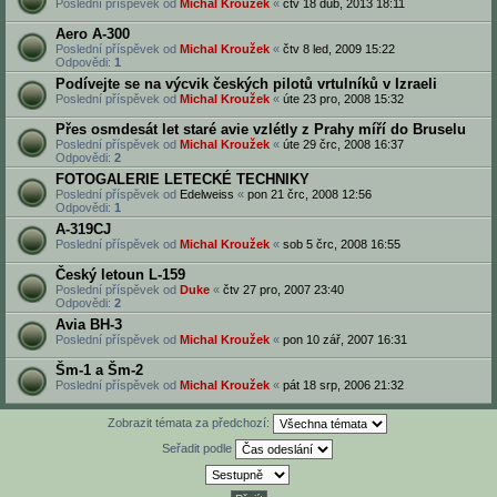
Poslední příspěvek od
Michal Kroužek
«
čtv 18 dub, 2013 18:11
Aero A-300
Poslední příspěvek od
Michal Kroužek
«
čtv 8 led, 2009 15:22
Odpovědi:
1
Podívejte se na výcvik českých pilotů vrtulníků v Izraeli
Poslední příspěvek od
Michal Kroužek
«
úte 23 pro, 2008 15:32
Přes osmdesát let staré avie vzlétly z Prahy míří do Bruselu
Poslední příspěvek od
Michal Kroužek
«
úte 29 črc, 2008 16:37
Odpovědi:
2
FOTOGALERIE LETECKÉ TECHNIKY
Poslední příspěvek od
Edelweiss
«
pon 21 črc, 2008 12:56
Odpovědi:
1
A-319CJ
Poslední příspěvek od
Michal Kroužek
«
sob 5 črc, 2008 16:55
Český letoun L-159
Poslední příspěvek od
Duke
«
čtv 27 pro, 2007 23:40
Odpovědi:
2
Avia BH-3
Poslední příspěvek od
Michal Kroužek
«
pon 10 zář, 2007 16:31
Šm-1 a Šm-2
Poslední příspěvek od
Michal Kroužek
«
pát 18 srp, 2006 21:32
Zobrazit témata za předchozí:
Seřadit podle