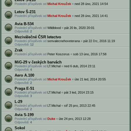
Poslední příspěvek od
Michal Kroužek
«
ned 28 úno, 2021 14:54
Letov Š-231
Poslední příspěvek od
Michal Kroužek
«
ned 28 úno, 2021 14:41
Avia B-534
Poslední příspěvek od
Wildblood
«
pát 20 lis, 2020 20:01
Odpovědi:
2
Meziválečné ČSR letectvo
Poslední příspěvek od
senvalecnehoveterana
«
pát 22 črc, 2016 11:19
Odpovědi:
12
Zrak
Poslední příspěvek od
Peter Koszorus
«
sob 13 úno, 2016 17:58
MiG-29 v českých barvách
Poslední příspěvek od
LT.Michal
«
ned 6 dub, 2014 23:11
Odpovědi:
4
Aero A.100
Poslední příspěvek od
Michal Kroužek
«
úte 21 led, 2014 20:55
Odpovědi:
2
Praga E-51
Poslední příspěvek od
LT.Michal
«
pát 3 led, 2014 23:15
Odpovědi:
3
L-29
Poslední příspěvek od
LT.Michal
«
stř 25 pro, 2013 22:45
Odpovědi:
2
Avia S-199
Poslední příspěvek od
Duke
«
úte 24 pro, 2013 12:28
Odpovědi:
4
Sokol