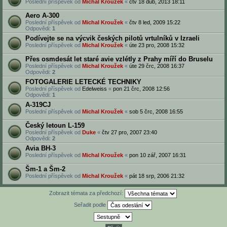
Poslední příspěvek od
Michal Kroužek
«
čtv 18 dub, 2013 18:11
Aero A-300
Poslední příspěvek od
Michal Kroužek
«
čtv 8 led, 2009 15:22
Odpovědi:
1
Podívejte se na výcvik českých pilotů vrtulníků v Izraeli
Poslední příspěvek od
Michal Kroužek
«
úte 23 pro, 2008 15:32
Přes osmdesát let staré avie vzlétly z Prahy míří do Bruselu
Poslední příspěvek od
Michal Kroužek
«
úte 29 črc, 2008 16:37
Odpovědi:
2
FOTOGALERIE LETECKÉ TECHNIKY
Poslední příspěvek od
Edelweiss
«
pon 21 črc, 2008 12:56
Odpovědi:
1
A-319CJ
Poslední příspěvek od
Michal Kroužek
«
sob 5 črc, 2008 16:55
Český letoun L-159
Poslední příspěvek od
Duke
«
čtv 27 pro, 2007 23:40
Odpovědi:
2
Avia BH-3
Poslední příspěvek od
Michal Kroužek
«
pon 10 zář, 2007 16:31
Šm-1 a Šm-2
Poslední příspěvek od
Michal Kroužek
«
pát 18 srp, 2006 21:32
Zobrazit témata za předchozí:
Seřadit podle