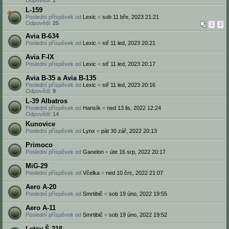
Odpovědi:
1
L-159
Poslední příspěvek od
Lexic
«
sob 11 bře, 2023 21:21
Odpovědi:
25
1
2
Avia B-634
Poslední příspěvek od
Lexic
«
stř 11 led, 2023 20:21
Avia F-IX
Poslední příspěvek od
Lexic
«
stř 11 led, 2023 20:17
Avia B-35 a Avia B-135
Poslední příspěvek od
Lexic
«
stř 11 led, 2023 20:16
Odpovědi:
9
L-39 Albatros
Poslední příspěvek od
Hansík
«
ned 13 lis, 2022 12:24
Odpovědi:
14
Kunovice
Poslední příspěvek od
Lynx
«
pát 30 zář, 2022 20:13
Primoco
Poslední příspěvek od
Ganelon
«
úte 16 srp, 2022 20:17
MiG-29
Poslední příspěvek od
Včelka
«
ned 10 črc, 2022 21:07
Aero A-20
Poslední příspěvek od
Smrtibič
«
sob 19 úno, 2022 19:55
Aero A-11
Poslední příspěvek od
Smrtibič
«
sob 19 úno, 2022 19:52
Letov Š-218