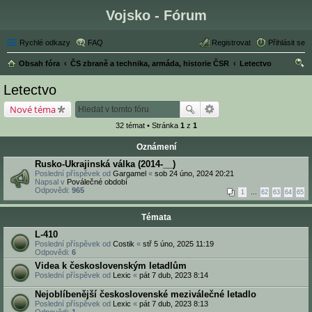
Vojsko - Fórum
Rychlé odkazy
FAQ
Registrovat
Přihlásit se
Obsah fóra
ČS zbraně a technika, armáda, historie ČSR
Letectvo
led
Letectvo
at
Nové téma
32 témat • Stránka
1
z
1
Oznámení
Rusko-Ukrajinská válka (2014-__)
Poslední příspěvek od
Gargamel
«
sob 24 úno, 2024 20:21
Napsal v
Poválečné období
Odpovědi:
965
1
…
62
63
64
65
Témata
L-410
Poslední příspěvek od
Costik
«
stř 5 úno, 2025 11:19
Odpovědi:
6
Videa k československým letadlům
Poslední příspěvek od
Lexic
«
pát 7 dub, 2023 8:14
Nejoblíbenější československé meziválečné letadlo
Poslední příspěvek od
Lexic
«
pát 7 dub, 2023 8:13