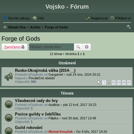
Vojsko - Fórum
Rychlé odkazy
FAQ
Registrovat
Přihlásit se
Obsah fóra
Archiv
Forge of Gods
led
Forge of Gods
at
Zamčeno
12 témat • Stránka
1
z
1
Oznámení
Rusko-Ukrajinská válka (2014-__)
Poslední příspěvek od
Gargamel
«
sob 24 úno, 2024 20:21
Napsal v
Poválečné období
Odpovědi:
965
1
…
62
63
64
65
Témata
Všeobecné rady do hry
Poslední příspěvek od
dualista
«
pát 12 kvě, 2017 19:23
Odpovědi:
5
Pozice guildy v žebříčku
Poslední příspěvek od
Filipika
«
ned 30 dub, 2017 13:48
Odpovědi:
1
Guild rokování
Poslední příspěvek od
Michal Kroužek
«
čtv 9 bře, 2017 19:26