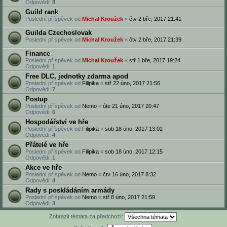
Odpovědi:
8
Guild rank
Poslední příspěvek od
Michal Kroužek
«
čtv 2 bře, 2017 21:41
Guilda Czechoslovak
Poslední příspěvek od
Michal Kroužek
«
čtv 2 bře, 2017 21:39
Finance
Poslední příspěvek od
Michal Kroužek
«
stř 1 bře, 2017 19:24
Odpovědi:
1
Free DLC, jednotky zdarma apod
Poslední příspěvek od
Filipika
«
stř 22 úno, 2017 21:56
Odpovědi:
7
Postup
Poslední příspěvek od
Nemo
«
úte 21 úno, 2017 20:47
Odpovědi:
6
Hospodářství ve hře
Poslední příspěvek od
Filipika
«
sob 18 úno, 2017 13:02
Odpovědi:
4
Přátelé ve hře
Poslední příspěvek od
Filipika
«
sob 18 úno, 2017 12:15
Odpovědi:
1
Akce ve hře
Poslední příspěvek od
Nemo
«
čtv 16 úno, 2017 8:32
Odpovědi:
4
Rady s poskládáním armády
Poslední příspěvek od
Nemo
«
stř 8 úno, 2017 21:59
Odpovědi:
3
Zobrazit témata za předchozí: