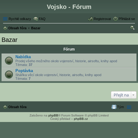
Vojsko - Fórum
Rychlé odkazy
FAQ
Registrovat
Přihlásit se
Obsah fóra
Bazar
led
Bazar
at
Fórum
Nabídka
Prodej všeho možného okolo vojenství, historie, airsoftu, knihy apod
Témata:
37
Poptávka
Sháňka věcí okolo vojenství, historie, airsoftu, knihy apod
Témata:
7
Přejít na
Obsah fóra
Tým
Založeno na
phpBB
® Forum Software © phpBB Limited
Český překlad –
phpBB.cz