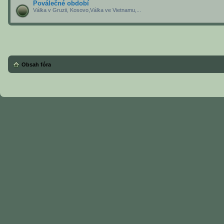
Poválečné období
Válka v Gruzii, Kosovo,Válka ve Vietnamu,...
Obsah fóra