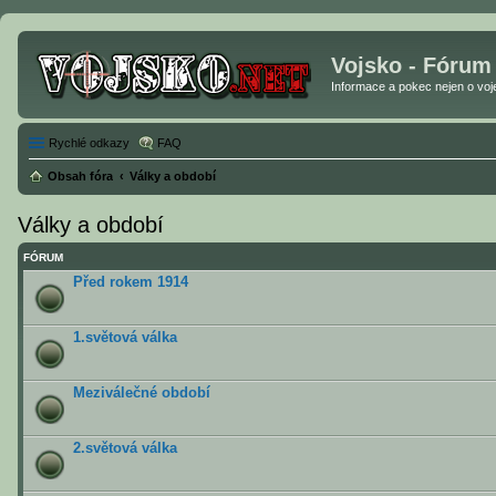
Vojsko - Fórum
Informace a pokec nejen o vojen
Rychlé odkazy
FAQ
Obsah fóra
Války a období
Války a období
FÓRUM
Před rokem 1914
1.světová válka
Meziválečné období
2.světová válka