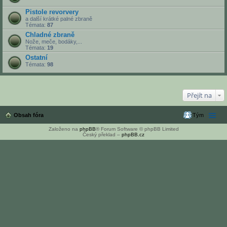
Pistole revorvery
a další krátké palné zbraně
Témata:
87
Chladné zbraně
Nože, meče, bodáky,...
Témata:
19
Ostatní
Témata:
98
Přejít na
Obsah fóra
Tým
Založeno na
phpBB
® Forum Software © phpBB Limited
Český překlad –
phpBB.cz