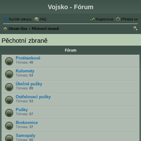
Vojsko - Fórum
Rychlé odkazy
FAQ
Registrovat
Přihlásit se
Obsah fóra
Pěchotní zbraně
led
Pěchotní zbraně
at
Fórum
Protitankové
Témata:
49
Kulomety
Témata:
53
Útočné pušky
Témata:
89
Ostřelovací pušky
Témata:
53
Pušky
Témata:
57
Brokovnice
Témata:
37
Samopaly
Témata:
50