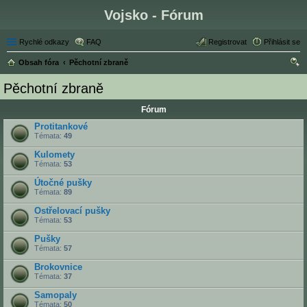
Vojsko - Fórum
Rychlé odkazy
FAQ
Registrovat
Přihlásit se
Obsah fóra
Pěchotní zbraně
led
Pěchotní zbraně
at
Fórum
Protitankové
Témata:
49
Kulomety
Témata:
53
Útočné pušky
Témata:
89
Ostřelovací pušky
Témata:
53
Pušky
Témata:
57
Brokovnice
Témata:
37
Samopaly
Témata:
50