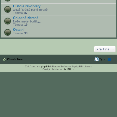
Pistole revorvery
a další krátké palné zbraně
Témata:
87
Chladné zbraně
Nože, meče, bodáky,...
Témata:
19
Ostatní
Témata:
98
Přejít na
Obsah fóra
Tým
Založeno na
phpBB
® Forum Software © phpBB Limited
Český překlad –
phpBB.cz