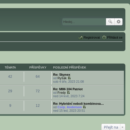
Registrovat
Přihlásit se
TÉMATA
PŘÍSPĚVKY
POSLEDNÍ PŘÍSPĚVEK
Re: Skynex
42
64
od
Ryšák
Z
sob 4 bře, 2023 21:08
o
b
Re: MIM-104 Patriot
29
72
r
od
Fredy
a
Z
ned 14 kvě, 2023 7:24
z
o
i
b
Re: Hybridní neboli kombinova…
9
12
t
r
od
Corp. Anderson
p
a
Z
ned 15 led, 2023 20:51
o
z
o
s
i
b
l
t
r
e
p
a
d
Přejít na
o
z
n