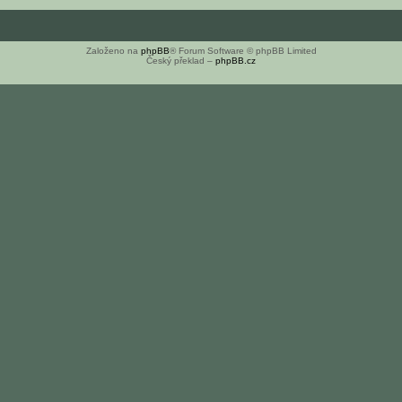
Založeno na
phpBB
® Forum Software © phpBB Limited
Český překlad –
phpBB.cz