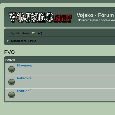
Vojsko - Fórum
Informace a pokec nejen o vojen
Rychlé odkazy
FAQ
Obsah fóra
PVO
PVO
FÓRUM
Hlavňová
Raketová
Hybridní