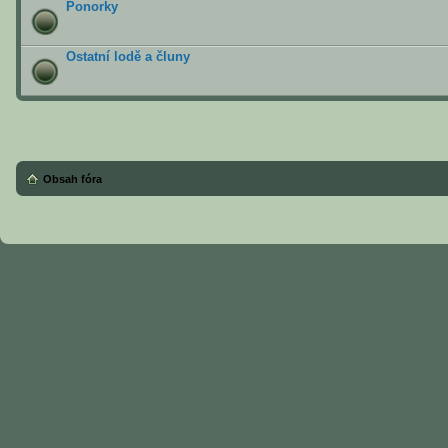
Ponorky
Ostatní lodě a čluny
Obsah fóra