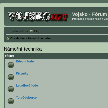
Vojsko - Fórum
Informace a pokec nejen o vojen
Rychlé odkazy
FAQ
Obsah fóra
Námořní technika
Námořní technika
FÓRUM
Bitevní lodě
Křižníky
Letadlové lodě
Torpédoborce