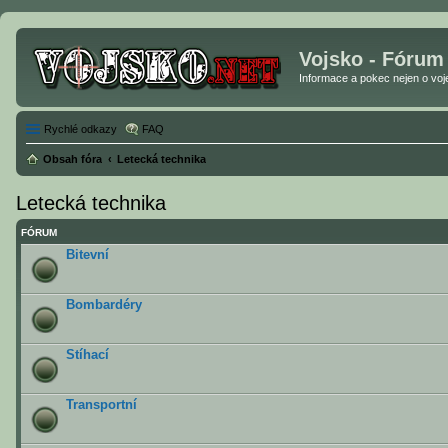
Vojsko - Fórum
Informace a pokec nejen o vojen
Rychlé odkazy
FAQ
Obsah fóra
Letecká technika
Letecká technika
FÓRUM
Bitevní
Bombardéry
Stíhací
Transportní