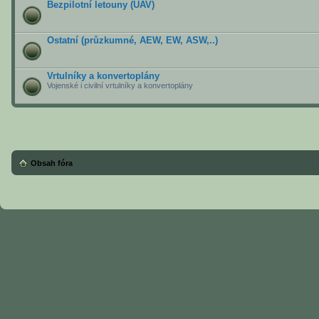
Bezpilotní letouny (UAV)
Ostatní (průzkumné, AEW, EW, ASW,..)
Vrtulníky a konvertoplány
Vojenské i civilní vrtulníky a konvertoplány
Obsah fóra