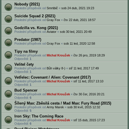
Nobody (2021)
Poslední příspěvek od
Smrtibič
«
sob 24 dub, 2021 19:23
Suicide Squad 2 (2021)
Poslední příspěvek od
Gray Fox
«
čtv 22 dub, 2021 18:57
Godzilla vs. Kong (2021)
Poslední příspěvek od
Aviator
«
sob 30 led, 2021 20:49
Predator (1987)
Poslední příspěvek od
Gray Fox
«
sob 11 led, 2020 12:58
Tipy na filmy
Poslední příspěvek od
Michal Kroužek
«
čtv 26 pro, 2019 18:29
Odpovědi:
1
Velitel čety
Poslední příspěvek od
Bůh války 8-)
«
stř 11 led, 2017 17:49
Odpovědi:
1
Vetřelec: Covenant / Alien: Covenant (2017)
Poslední příspěvek od
Michal Kroužek
«
stř 11 led, 2017 13:10
Odpovědi:
1
Bud Spencer
Poslední příspěvek od
Michal Kroužek
«
čtv 30 čer, 2016 20:21
Odpovědi:
6
Šílený Max: Zběsilá cesta / Mad Max: Fury Road (2015)
Poslední příspěvek od
Army Marek
«
sob 30 kvě, 2015 12:32
Odpovědi:
5
Iron Sky: The Coming Race
Poslední příspěvek od
Michal Kroužek
«
stř 15 dub, 2015 17:23
Odpovědi:
6