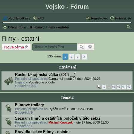
Vojsko - Fórum
Rychlé odkazy
FAQ
Registrovat
Přihlásit se
Obsah fóra
Kultura
Filmy - ostatní
led
Filmy - ostatní
at
Nové téma
136 témat
1
2
3
Oznámení
Rusko-Ukrajinská válka (2014-__)
Poslední příspěvek od
Gargamel
«
sob 24 úno, 2024 20:21
Napsal v
Poválečné období
Odpovědi:
965
1
…
62
63
64
65
Témata
Filmové trailery
Poslední příspěvek od
Ryšák
«
stř 11 led, 2023 21:38
Odpovědi:
9
Seznam filmů a ostatních položek v této sekci
Poslední příspěvek od
Michal Kroužek
«
úte 17 bře, 2009 11:30
Odpovědi:
1
Pravidla sekce Filmy - ostatní