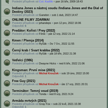
Poslední příspěvek od
Col. Kadlik
«
pon 16 bře, 2009 18:43
Indiana Jones a nástroj osudu /Indiana Jones and the Dial of
Destiny /2023)
Poslední příspěvek od
Ganelon
«
sob 1 dub, 2023 14:47
ONLINE FILMY ZDARMA!
Poslední příspěvek od
johandeps
«
pon 12 pro, 2022 16:06
Odpovědi:
6
Predátor: Kořist / Prey (2022)
Poslední příspěvek od
Fénix
«
pát 12 srp, 2022 21:14
Kmen / Plemja (2014)
Poslední příspěvek od
Ryšák
«
čtv 7 črc, 2022 11:55
Černý krab / Svart krabba (2022)
Poslední příspěvek od
Ryšák
«
pát 18 bře, 2022 21:38
Vetřelci (1986)
Poslední příspěvek od
Dwayne Hicks
«
ned 6 bře, 2022 21:06
Kingsman: První mise (2021)
Poslední příspěvek od
Michal Kroužek
«
sob 19 úno, 2022 15:00
Odpovědi:
1
Free Guy (2021)
Poslední příspěvek od
Michal Kroužek
«
úte 17 srp, 2021 20:31
Terminátor: Temný osud (2019)
Poslední příspěvek od
Tonda
«
ned 8 srp, 2021 9:24
Armáda mrtvých (2021)
Poslední příspěvek od
Gray Fox
«
sob 22 kvě, 2021 15:38
Odpovědi:
1