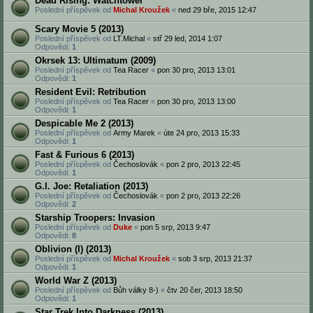
Dead Rising: Watchtower
Poslední příspěvek od
Michal Kroužek
«
ned 29 bře, 2015 12:47
Scary Movie 5 (2013)
Poslední příspěvek od
LT.Michal
«
stř 29 led, 2014 1:07
Odpovědi:
1
Okrsek 13: Ultimatum (2009)
Poslední příspěvek od
Tea Racer
«
pon 30 pro, 2013 13:01
Odpovědi:
1
Resident Evil: Retribution
Poslední příspěvek od
Tea Racer
«
pon 30 pro, 2013 13:00
Odpovědi:
1
Despicable Me 2 (2013)
Poslední příspěvek od
Army Marek
«
úte 24 pro, 2013 15:33
Odpovědi:
1
Fast & Furious 6 (2013)
Poslední příspěvek od
Čechoslovák
«
pon 2 pro, 2013 22:45
Odpovědi:
1
G.I. Joe: Retaliation (2013)
Poslední příspěvek od
Čechoslovák
«
pon 2 pro, 2013 22:26
Odpovědi:
2
Starship Troopers: Invasion
Poslední příspěvek od
Duke
«
pon 5 srp, 2013 9:47
Odpovědi:
8
Oblivion (I) (2013)
Poslední příspěvek od
Michal Kroužek
«
sob 3 srp, 2013 21:37
Odpovědi:
1
World War Z (2013)
Poslední příspěvek od
Bůh války 8-)
«
čtv 20 čer, 2013 18:50
Odpovědi:
1
Star Trek Into Darkness (2013)