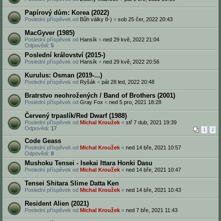
Papírový dům: Korea (2022)
Poslední příspěvek od
Bůh války 8-)
«
sob 25 čer, 2022 20:43
MacGyver (1985)
Poslední příspěvek od
Hansík
«
ned 29 kvě, 2022 21:04
Odpovědi:
5
Poslední království (2015-)
Poslední příspěvek od
Hansík
«
ned 29 kvě, 2022 20:56
Kurulus: Osman (2019-...)
Poslední příspěvek od
Ryšák
«
pát 28 led, 2022 20:48
Bratrstvo neohrožených / Band of Brothers (2001)
Poslední příspěvek od
Gray Fox
«
ned 5 pro, 2021 18:28
Červený trpaslík/Red Dwarf (1988)
Poslední příspěvek od
Michal Kroužek
«
stř 7 dub, 2021 19:39
Odpovědi:
17
1
2
Code Geass
Poslední příspěvek od
Michal Kroužek
«
ned 14 bře, 2021 10:57
Odpovědi:
8
Mushoku Tensei - Isekai Ittara Honki Dasu
Poslední příspěvek od
Michal Kroužek
«
ned 14 bře, 2021 10:47
Tensei Shitara Slime Datta Ken
Poslední příspěvek od
Michal Kroužek
«
ned 14 bře, 2021 10:43
Resident Alien (2021)
Poslední příspěvek od
Michal Kroužek
«
ned 7 bře, 2021 11:43