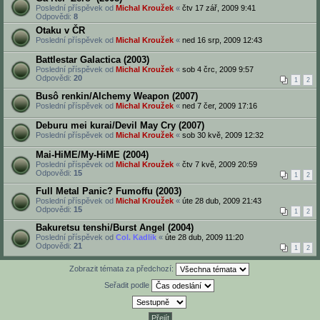
Poslední příspěvek od
Michal Kroužek
«
čtv 17 zář, 2009 9:41
Odpovědi:
8
Otaku v ČR
Poslední příspěvek od
Michal Kroužek
«
ned 16 srp, 2009 12:43
Battlestar Galactica (2003)
Poslední příspěvek od
Michal Kroužek
«
sob 4 črc, 2009 9:57
Odpovědi:
20
1
2
Busô renkin/Alchemy Weapon (2007)
Poslední příspěvek od
Michal Kroužek
«
ned 7 čer, 2009 17:16
Deburu mei kurai/Devil May Cry (2007)
Poslední příspěvek od
Michal Kroužek
«
sob 30 kvě, 2009 12:32
Mai-HiME/My-HiME (2004)
Poslední příspěvek od
Michal Kroužek
«
čtv 7 kvě, 2009 20:59
Odpovědi:
15
1
2
Full Metal Panic? Fumoffu (2003)
Poslední příspěvek od
Michal Kroužek
«
úte 28 dub, 2009 21:43
Odpovědi:
15
1
2
Bakuretsu tenshi/Burst Angel (2004)
Poslední příspěvek od
Col. Kadlik
«
úte 28 dub, 2009 11:20
Odpovědi:
21
1
2
Zobrazit témata za předchozí:
Seřadit podle