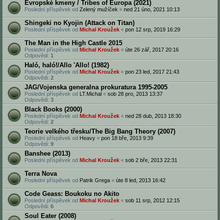
Evropské kmeny / Tribes of Europa (2021)
Poslední příspěvek od
Zelený mužíček
«
ned 21 úno, 2021 10:13
Shingeki no Kyojin (Attack on Titan)
Poslední příspěvek od
Michal Kroužek
«
pon 12 srp, 2019 16:29
The Man in the High Castle 2015
Poslední příspěvek od
Michal Kroužek
«
úte 26 zář, 2017 20:16
Odpovědi:
1
Haló, haló!/Allo 'Allo! (1982)
Poslední příspěvek od
Michal Kroužek
«
pon 23 led, 2017 21:43
Odpovědi:
2
JAG/Vojenska generalna prokuratura 1995-2005
Poslední příspěvek od
LT.Michal
«
sob 28 pro, 2013 13:37
Odpovědi:
3
Black Books (2000)
Poslední příspěvek od
Michal Kroužek
«
ned 28 dub, 2013 18:30
Odpovědi:
2
Teorie velkého třesku/The Big Bang Theory (2007)
Poslední příspěvek od
Heavy
«
pon 18 bře, 2013 9:39
Odpovědi:
9
Banshee (2013)
Poslední příspěvek od
Michal Kroužek
«
sob 2 bře, 2013 22:31
Terra Nova
Poslední příspěvek od
Patrik Grega
«
úte 8 led, 2013 16:42
Code Geass: Boukoku no Akito
Poslední příspěvek od
Michal Kroužek
«
sob 11 srp, 2012 12:15
Odpovědi:
6
Soul Eater (2008)