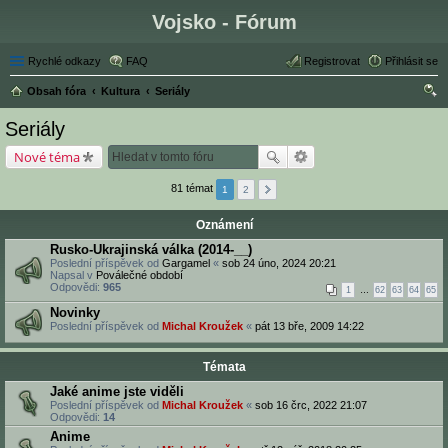
Vojsko - Fórum
Rychlé odkazy
FAQ
Registrovat
Přihlásit se
Obsah fóra
Kultura
Seriály
led
Seriály
at
Nové téma
81 témat
1
2
Oznámení
Rusko-Ukrajinská válka (2014-__)
Poslední příspěvek od
Gargamel
«
sob 24 úno, 2024 20:21
Napsal v
Poválečné období
Odpovědi:
965
1
…
62
63
64
65
Novinky
Poslední příspěvek od
Michal Kroužek
«
pát 13 bře, 2009 14:22
Témata
Jaké anime jste viděli
Poslední příspěvek od
Michal Kroužek
«
sob 16 črc, 2022 21:07
Odpovědi:
14
Anime