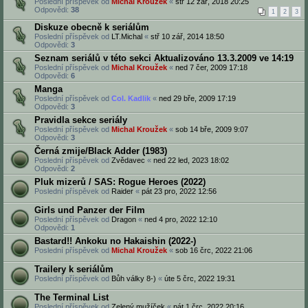
Poslední příspěvek od
Michal Kroužek
«
stř 12 zář, 2018 20:25
Odpovědi:
38
1
2
3
Diskuze obecně k seriálům
Poslední příspěvek od
LT.Michal
«
stř 10 zář, 2014 18:50
Odpovědi:
3
Seznam seriálů v této sekci Aktualizováno 13.3.2009 ve 14:19
Poslední příspěvek od
Michal Kroužek
«
ned 7 čer, 2009 17:18
Odpovědi:
6
Manga
Poslední příspěvek od
Col. Kadlik
«
ned 29 bře, 2009 17:19
Odpovědi:
3
Pravidla sekce seriály
Poslední příspěvek od
Michal Kroužek
«
sob 14 bře, 2009 9:07
Odpovědi:
3
Černá zmije/Black Adder (1983)
Poslední příspěvek od
Zvědavec
«
ned 22 led, 2023 18:02
Odpovědi:
2
Pluk mizerů / SAS: Rogue Heroes (2022)
Poslední příspěvek od
Raider
«
pát 23 pro, 2022 12:56
Girls und Panzer der Film
Poslední příspěvek od
Dragon
«
ned 4 pro, 2022 12:10
Odpovědi:
1
Bastard!! Ankoku no Hakaishin (2022-)
Poslední příspěvek od
Michal Kroužek
«
sob 16 črc, 2022 21:06
Trailery k seriálům
Poslední příspěvek od
Bůh války 8-)
«
úte 5 črc, 2022 19:31
The Terminal List
Poslední příspěvek od
Zelený mužíček
«
pát 1 črc, 2022 20:16