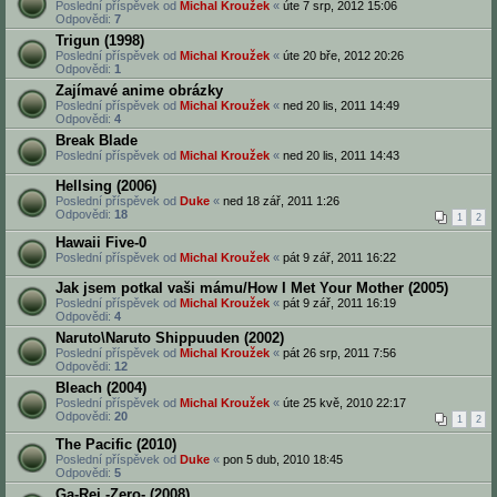
Poslední příspěvek od
Michal Kroužek
«
úte 7 srp, 2012 15:06
Odpovědi:
7
Trigun (1998)
Poslední příspěvek od
Michal Kroužek
«
úte 20 bře, 2012 20:26
Odpovědi:
1
Zajímavé anime obrázky
Poslední příspěvek od
Michal Kroužek
«
ned 20 lis, 2011 14:49
Odpovědi:
4
Break Blade
Poslední příspěvek od
Michal Kroužek
«
ned 20 lis, 2011 14:43
Hellsing (2006)
Poslední příspěvek od
Duke
«
ned 18 zář, 2011 1:26
Odpovědi:
18
1
2
Hawaii Five-0
Poslední příspěvek od
Michal Kroužek
«
pát 9 zář, 2011 16:22
Jak jsem potkal vaši mámu/How I Met Your Mother (2005)
Poslední příspěvek od
Michal Kroužek
«
pát 9 zář, 2011 16:19
Odpovědi:
4
Naruto\Naruto Shippuuden (2002)
Poslední příspěvek od
Michal Kroužek
«
pát 26 srp, 2011 7:56
Odpovědi:
12
Bleach (2004)
Poslední příspěvek od
Michal Kroužek
«
úte 25 kvě, 2010 22:17
Odpovědi:
20
1
2
The Pacific (2010)
Poslední příspěvek od
Duke
«
pon 5 dub, 2010 18:45
Odpovědi:
5
Ga-Rei -Zero- (2008)