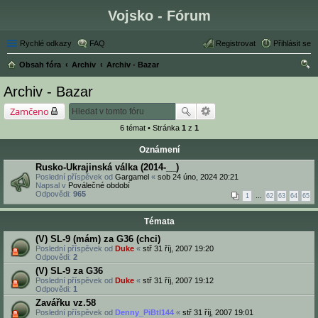
Vojsko - Fórum
Rychlé odkazy
FAQ
Registrovat
Přihlásit se
Obsah fóra
Archiv
Archiv - Bazar
led
Archiv - Bazar
at
Zamčeno
6 témat • Stránka
1
z
1
Oznámení
Rusko-Ukrajinská válka (2014-__)
Poslední příspěvek od
Gargamel
«
sob 24 úno, 2024 20:21
Napsal v
Poválečné období
Odpovědi:
965
1
…
62
63
64
65
Témata
(V) SL-9 (mám) za G36 (chci)
Poslední příspěvek od
Duke
«
stř 31 říj, 2007 19:20
Odpovědi:
2
(V) SL-9 za G36
Poslední příspěvek od
Duke
«
stř 31 říj, 2007 19:12
Odpovědi:
1
Zavářku vz.58
Poslední příspěvek od
Denny_PiBtl144
«
stř 31 říj, 2007 19:01