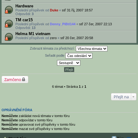
Hardware
Poslední příspěvek od
Duke
«
stř 31 říj, 2007 18:57
Odpovědi:
3
TM car15
Poslední příspěvek od
Denny_PiBtl144
«
stř 27 čer, 2007 22:13
Odpovědi:
13
Helma M1 vietnam
Poslední příspěvek od
zero
«
stř 20 čer, 2007 20:58
Zobrazit témata za předchozí:
Seřadit podle
Zamčeno
6 témat • Stránka
1
z
1
Přejít na
OPRÁVNĚNÍ FÓRA
Nemůžete
zakládat nová témata v tomto fóru
Nemůžete
odpovídat v tomto fóru
Nemůžete
upravovat své příspěvky v tomto fóru
Nemůžete
mazat své příspěvky v tomto fóru