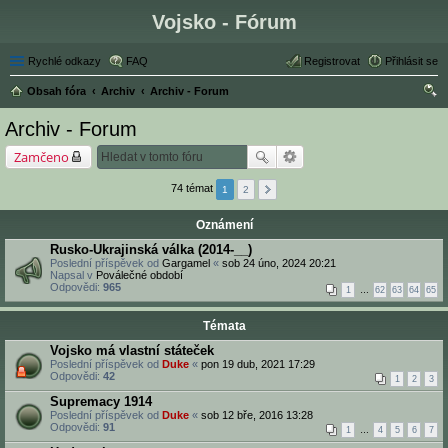
Vojsko - Fórum
Rychlé odkazy
FAQ
Registrovat
Přihlásit se
Obsah fóra
Archiv
Archiv - Forum
led
Archiv - Forum
at
Zamčeno
74 témat
1
2
Oznámení
Rusko-Ukrajinská válka (2014-__)
Poslední příspěvek od
Gargamel
«
sob 24 úno, 2024 20:21
Napsal v
Poválečné období
Odpovědi:
965
1
…
62
63
64
65
Témata
Vojsko má vlastní státeček
Poslední příspěvek od
Duke
«
pon 19 dub, 2021 17:29
Odpovědi:
42
1
2
3
Supremacy 1914
Poslední příspěvek od
Duke
«
sob 12 bře, 2016 13:28
Odpovědi:
91
1
…
4
5
6
7