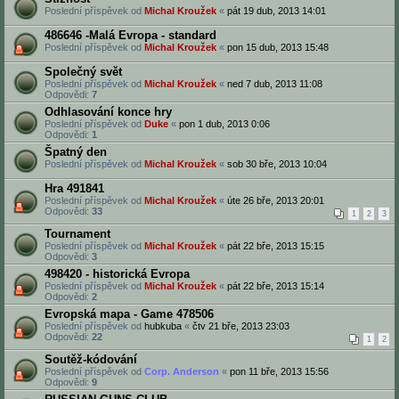
Poslední příspěvek od
Michal Kroužek
«
pát 19 dub, 2013 14:01
486646 -Malá Evropa - standard
Poslední příspěvek od
Michal Kroužek
«
pon 15 dub, 2013 15:48
Společný svět
Poslední příspěvek od
Michal Kroužek
«
ned 7 dub, 2013 11:08
Odpovědi:
7
Odhlasování konce hry
Poslední příspěvek od
Duke
«
pon 1 dub, 2013 0:06
Odpovědi:
1
Špatný den
Poslední příspěvek od
Michal Kroužek
«
sob 30 bře, 2013 10:04
Hra 491841
Poslední příspěvek od
Michal Kroužek
«
úte 26 bře, 2013 20:01
Odpovědi:
33
1
2
3
Tournament
Poslední příspěvek od
Michal Kroužek
«
pát 22 bře, 2013 15:15
Odpovědi:
3
498420 - historická Evropa
Poslední příspěvek od
Michal Kroužek
«
pát 22 bře, 2013 15:14
Odpovědi:
2
Evropská mapa - Game 478506
Poslední příspěvek od
hubkuba
«
čtv 21 bře, 2013 23:03
Odpovědi:
22
1
2
Soutěž-kódování
Poslední příspěvek od
Corp. Anderson
«
pon 11 bře, 2013 15:56
Odpovědi:
9