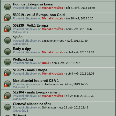
Hodnost Zákopová krysa
Poslední příspěvek od
Michal Kroužek
«
pát 31 kvě, 2013 18:39
530019 - velká Evropa, non Gold
Poslední příspěvek od
Michal Kroužek
«
úte 28 kvě, 2013 8:20
509239 - Velká Evropa
Poslední příspěvek od
Michal Kroužek
«
ned 5 kvě, 2013 8:47
Odpovědi:
7
Špióni
Poslední příspěvek od
czflashman
«
sob 4 kvě, 2013 21:49
Odpovědi:
3
Rady a tipy
Poslední příspěvek od
Michal Kroužek
«
sob 4 kvě, 2013 17:02
Wolfpacking
Poslední příspěvek od
Duke
«
sob 4 kvě, 2013 16:12
512029 - malá Evropa
Poslední příspěvek od
Michal Kroužek
«
sob 4 kvě, 2013 16:05
Mezialianční hra proti CSA-1
Poslední příspěvek od
czflashman
«
sob 4 kvě, 2013 14:55
Odpovědi:
9
512104 - malá Evropa - interní
Poslední příspěvek od
Michal Kroužek
«
stř 24 dub, 2013 19:39
Odpovědi:
2
Členové aliance na fóru
Poslední příspěvek od
SirHamster
«
úte 23 dub, 2013 22:43
Odpovědi:
1
Stížnost