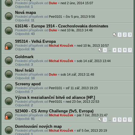
Poslední příspěvek od
Duke
«
ned 2 úno, 2014 15:07
Odpovědi:
1
Nová mapa
Poslední příspěvek od
Petr0101
«
čtv 5 pro, 2013 9:56
Odpovědi:
11
616146 - Europe 1914 - Czechoslovakia dominates
Poslední příspěvek od
Duke
«
ned 10 lis, 2013 14:48
Odpovědi:
43
1
2
3
595314 - Velká Evropa
Poslední příspěvek od
Michal Kroužek
«
ned 10 lis, 2013 10:57
Odpovědi:
96
1
…
4
5
6
7
Goldmark
Poslední příspěvek od
Michal Kroužek
«
sob 14 zář, 2013 13:44
Odpovědi:
3
Noví hráči
Poslední příspěvek od
Duke
«
sob 14 zář, 2013 11:48
Odpovědi:
10
Screeny apod
Poslední příspěvek od
Petr0101
«
stř 11 zář, 2013 19:23
Odpovědi:
7
Výzva k mezialianční bitvě od aliance [HP.]
Poslední příspěvek od
Petr0101
«
ned 23 čer, 2013 22:53
Odpovědi:
2
523400 - CS Army Challenge (5v5, Evropa)
Poslední příspěvek od
Michal Kroužek
«
pát 7 čer, 2013 21:47
Odpovědi:
91
1
…
4
5
6
7
Domlouvání nových map
Poslední příspěvek od
Michal Kroužek
«
stř 5 čer, 2013 20:19
Odpovědi:
1