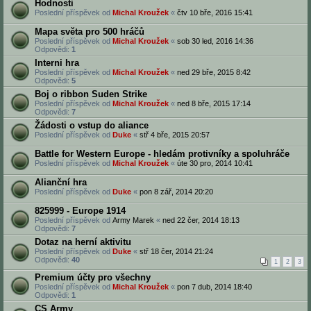
Hodnosti
Poslední příspěvek od
Michal Kroužek
«
čtv 10 bře, 2016 15:41
Mapa světa pro 500 hráčů
Poslední příspěvek od
Michal Kroužek
«
sob 30 led, 2016 14:36
Odpovědi:
1
Interni hra
Poslední příspěvek od
Michal Kroužek
«
ned 29 bře, 2015 8:42
Odpovědi:
5
Boj o ribbon Suden Strike
Poslední příspěvek od
Michal Kroužek
«
ned 8 bře, 2015 17:14
Odpovědi:
7
Žádosti o vstup do aliance
Poslední příspěvek od
Duke
«
stř 4 bře, 2015 20:57
Battle for Western Europe - hledám protivníky a spoluhráče
Poslední příspěvek od
Michal Kroužek
«
úte 30 pro, 2014 10:41
Alianční hra
Poslední příspěvek od
Duke
«
pon 8 zář, 2014 20:20
825999 - Europe 1914
Poslední příspěvek od
Army Marek
«
ned 22 čer, 2014 18:13
Odpovědi:
7
Dotaz na herní aktivitu
Poslední příspěvek od
Duke
«
stř 18 čer, 2014 21:24
Odpovědi:
40
1
2
3
Premium účty pro všechny
Poslední příspěvek od
Michal Kroužek
«
pon 7 dub, 2014 18:40
Odpovědi:
1
CS Army