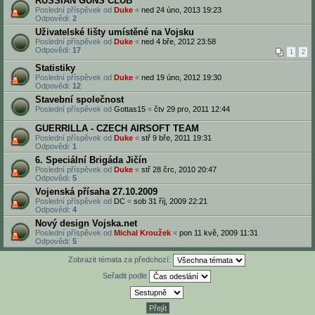
RUSSIAN GUNS CLUB
Poslední příspěvek od
Duke
«
ned 24 úno, 2013 19:23
Odpovědi:
2
Uživatelské lišty umístěné na Vojsku
Poslední příspěvek od
Duke
«
ned 4 bře, 2012 23:58
Odpovědi:
17
1
2
Statistiky
Poslední příspěvek od
Duke
«
ned 19 úno, 2012 19:30
Odpovědi:
12
Stavební společnost
Poslední příspěvek od
Gottas15
«
čtv 29 pro, 2011 12:44
GUERRILLA - CZECH AIRSOFT TEAM
Poslední příspěvek od
Duke
«
stř 9 bře, 2011 19:31
Odpovědi:
1
6. Speciální Brigáda Jičín
Poslední příspěvek od
Duke
«
stř 28 črc, 2010 20:47
Odpovědi:
5
Vojenská přísaha 27.10.2009
Poslední příspěvek od
DC
«
sob 31 říj, 2009 22:21
Odpovědi:
4
Nový design Vojska.net
Poslední příspěvek od
Michal Kroužek
«
pon 11 kvě, 2009 11:31
Odpovědi:
5
Zobrazit témata za předchozí:
Seřadit podle