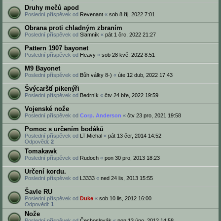
Druhy mečů apod
Poslední příspěvek od
Revenant
«
sob 8 říj, 2022 7:01
Obrana proti chladným zbraním
Poslední příspěvek od
Slamník
«
pát 1 črc, 2022 21:27
Pattern 1907 bayonet
Poslední příspěvek od
Heavy
«
sob 28 kvě, 2022 8:51
M9 Bayonet
Poslední příspěvek od
Bůh války 8-)
«
úte 12 dub, 2022 17:43
Švýcarští pikenýři
Poslední příspěvek od
Bedrník
«
čtv 24 bře, 2022 19:59
Vojenské nože
Poslední příspěvek od
Corp. Anderson
«
čtv 23 pro, 2021 19:58
Pomoc s určením bodáků
Poslední příspěvek od
LT.Michal
«
pát 13 čer, 2014 14:52
Odpovědi:
2
Tomakawk
Poslední příspěvek od
Rudoch
«
pon 30 pro, 2013 18:23
Určení kordu.
Poslední příspěvek od
L3333
«
ned 24 lis, 2013 15:55
Šavle RU
Poslední příspěvek od
Duke
«
sob 10 lis, 2012 16:00
Odpovědi:
1
Nože
Poslední příspěvek od
Čechoslovák
«
pon 13 úno, 2012 14:58