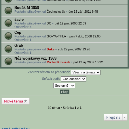
Bodák M 1959
Poslední příspěvek od
Čechoslovák
«
úte 13 zář, 2011 8:48
šavle
Poslední příspěvek od
DC
«
pát 12 pro, 2008 22:09
Odpovědi:
4
Cep
Poslední příspěvek od
GO-YA-THLA
«
pon 7 dub, 2008 19:05
Odpovědi:
1
Grab
Poslední příspěvek od
Duke
«
sob 29 pro, 2007 13:26
Odpovědi:
1
Nóż wojskowy wz. 1969
Poslední příspěvek od
Michal Kroužek
«
pát 12 říj, 2007 16:32
Zobrazit témata za předchozí:
Seřadit podle
Nové téma
19 témat • Stránka
1
z
1
Přejít na