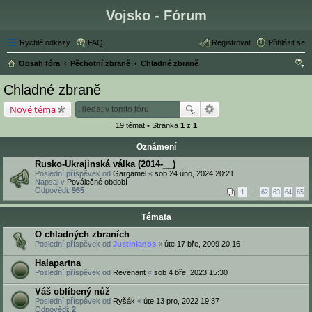
Vojsko - Fórum
Rychlé odkazy
FAQ
Registrovat
Přihlásit se
Obsah fóra
Pěchotní zbraně
Chladné zbraně
led
Chladné zbraně
at
Nové téma
19 témat • Stránka
1
z
1
Oznámení
Rusko-Ukrajinská válka (2014-__)
Poslední příspěvek od
Gargamel
«
sob 24 úno, 2024 20:21
Napsal v
Poválečné období
Odpovědi:
965
1
…
62
63
64
65
Témata
O chladných zbraních
Poslední příspěvek od
Justinianos
«
úte 17 bře, 2009 20:16
Halapartna
Poslední příspěvek od
Revenant
«
sob 4 bře, 2023 15:30
Váš oblíbený nůž
Poslední příspěvek od
Ryšák
«
úte 13 pro, 2022 19:37
Odpovědi:
2