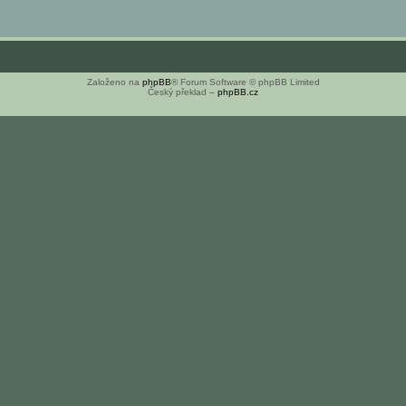
Založeno na
phpBB
® Forum Software © phpBB Limited
Český překlad –
phpBB.cz