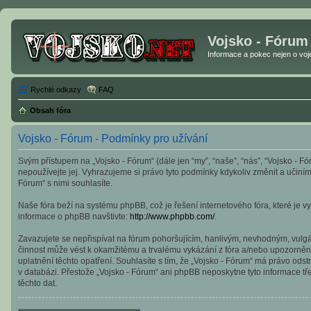
Vojsko - Fórum
Informace a pokec nejen o vojen
Rychlé odkazy
FAQ
Obsah fóra
Vojsko - Fórum - Podmínky pro užívání
Svým přístupem na „Vojsko - Fórum“ (dále jen “my”, “naše”, “nás”, “Vojsko - Fó
nepoužívejte jej. Vyhrazujeme si právo tyto podmínky kdykoliv změnit a učin
Fórum“ s nimi souhlasíte.
Naše fóra beží na systému phpBB, což je řešení internetového fóra, které je vy
informace o phpBB navštivte:
http://www.phpbb.com/
.
Zavazujete se nepřispívat na fórum pohoršujícím, hanlivým, nevhodným, vulgár
činnost může vést k okamžitému a trvalému vykázání z fóra a/nebo upozornění
uplatnění těchto opatření. Souhlasíte s tím, že „Vojsko - Fórum“ má právo od
v databázi. Přestože „Vojsko - Fórum“ ani phpBB neposkytne tyto informace tř
těchto dat.