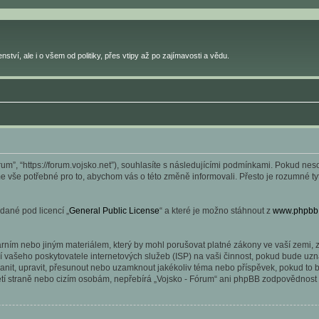
ství, ale i o všem od politiky, přes vtipy až po zajímavosti a vědu.
rum”, “https://forum.vojsko.net”), souhlasíte s následujícími podmínkami. Pokud ne
íme vše potřebné pro to, abychom vás o této změně informovali. Přesto je rozumné 
dané pod licencí „
General Public License
“ a které je možno stáhnout z
www.phpbb
ním nebo jiným materiálem, který by mohl porušovat platné zákony ve vaší zemi, zá
 vašeho poskytovatele internetových služeb (ISP) na vaši činnost, pokud bude uzn
stranit, upravit, přesunout nebo uzamknout jakékoliv téma nebo příspěvek, pokud to
etí straně nebo cizím osobám, nepřebírá „Vojsko - Fórum“ ani phpBB zodpovědnost z