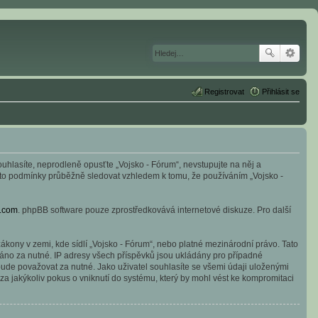
Registrovat
Přihlásit se
souhlasíte, neprodleně opusťte „Vojsko - Fórum“, nevstupujte na něj a
tyto podmínky průběžně sledovat vzhledem k tomu, že používáním „Vojsko -
.com
. phpBB software pouze zprostředkovává internetové diskuze. Pro další
kony v zemi, kde sídlí „Vojsko - Fórum“, nebo platné mezinárodní právo. Tato
áno za nutné. IP adresy všech příspěvků jsou ukládány pro případné
 bude považovat za nutné. Jako uživatel souhlasíte se všemi údaji uloženými
a jakýkoliv pokus o vniknutí do systému, který by mohl vést ke kompromitaci