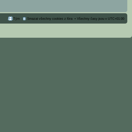
Tým
Smazat všechny cookies z fóra
Všechny časy jsou v
UTC+01:00