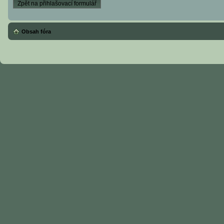
Zpět na přihlašovací formulář
Obsah fóra