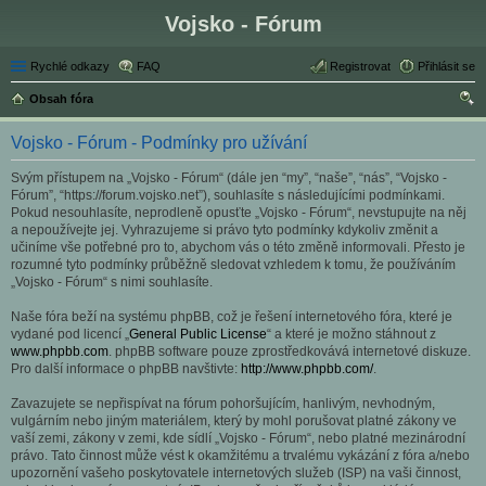
Vojsko - Fórum
Rychlé odkazy
FAQ
Registrovat
Přihlásit se
Obsah fóra
led
Vojsko - Fórum - Podmínky pro užívání
at
Svým přístupem na „Vojsko - Fórum“ (dále jen “my”, “naše”, “nás”, “Vojsko -
Fórum”, “https://forum.vojsko.net”), souhlasíte s následujícími podmínkami.
Pokud nesouhlasíte, neprodleně opusťte „Vojsko - Fórum“, nevstupujte na něj
a nepoužívejte jej. Vyhrazujeme si právo tyto podmínky kdykoliv změnit a
učiníme vše potřebné pro to, abychom vás o této změně informovali. Přesto je
rozumné tyto podmínky průběžně sledovat vzhledem k tomu, že používáním
„Vojsko - Fórum“ s nimi souhlasíte.
Naše fóra beží na systému phpBB, což je řešení internetového fóra, které je
vydané pod licencí „
General Public License
“ a které je možno stáhnout z
www.phpbb.com
. phpBB software pouze zprostředkovává internetové diskuze.
Pro další informace o phpBB navštivte:
http://www.phpbb.com/
.
Zavazujete se nepřispívat na fórum pohoršujícím, hanlivým, nevhodným,
vulgárním nebo jiným materiálem, který by mohl porušovat platné zákony ve
vaší zemi, zákony v zemi, kde sídlí „Vojsko - Fórum“, nebo platné mezinárodní
právo. Tato činnost může vést k okamžitému a trvalému vykázání z fóra a/nebo
upozornění vašeho poskytovatele internetových služeb (ISP) na vaši činnost,