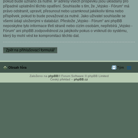
pokud bude uznáno za nutné. IP adresy všech příspěvků jsou ukládány pro
případné uplatnění těchto opatření. Souhlasíte s tím, že „Vojsko - Fórum“ má
právo odstranit, upravit, přesunout nebo uzamknout jakékoliv téma nebo
příspěvek, pokud to bude považovat za nutné. Jako uživatel souhlasíte se
všemi údaji uloženými v databázi. Přestože „Vojsko - Fórum“ ani phpBB
neposkytne tyto informace třetí straně nebo cizím osobám, nepřebírá „Vojsko -
Fórum“ ani phpBB zodpovědnost za jakýkoliv pokus o vniknutí do systému,
který by mohl vést ke kompromitaci těchto dat.
Zpět na přihlašovací formulář
Obsah fóra
Tým
Založeno na
phpBB
® Forum Software © phpBB Limited
Český překlad –
phpBB.cz