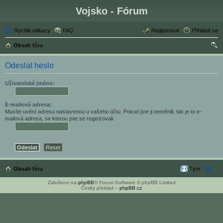
Vojsko - Fórum
Rychlé odkazy
FAQ
Registrovat
Přihlásit se
Obsah fóra
led
Odeslat heslo
at
Uživatelské jméno:
E-mailová adresa:
Musíte uvést adresu nastavenou u vašeho účtu. Pokud jste ji neměnili, tak je to e-
mailová adresa, se kterou jste se registrovali.
Obsah fóra
Tým
Založeno na
phpBB
® Forum Software © phpBB Limited
Český překlad –
phpBB.cz