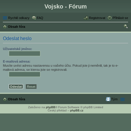
Vojsko - Fórum
Rychlé odkazy
FAQ
Registrovat
Přihlásit se
Obsah fóra
led
Odeslat heslo
at
Uživatelské jméno:
E-mailová adresa:
Musíte uvést adresu nastavenou u vašeho účtu. Pokud jste ji neměnili, tak je to e-
mailová adresa, se kterou jste se registrovali.
Obsah fóra
Tým
Založeno na
phpBB
® Forum Software © phpBB Limited
Český překlad –
phpBB.cz