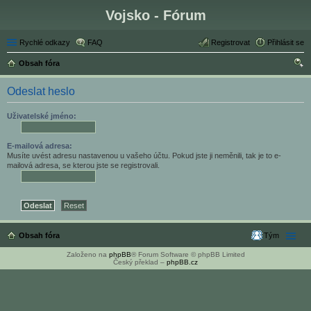
Vojsko - Fórum
Rychlé odkazy
FAQ
Registrovat
Přihlásit se
Obsah fóra
led
Odeslat heslo
at
Uživatelské jméno:
E-mailová adresa:
Musíte uvést adresu nastavenou u vašeho účtu. Pokud jste ji neměnili, tak je to e-
mailová adresa, se kterou jste se registrovali.
Obsah fóra
Tým
Založeno na
phpBB
® Forum Software © phpBB Limited
Český překlad –
phpBB.cz