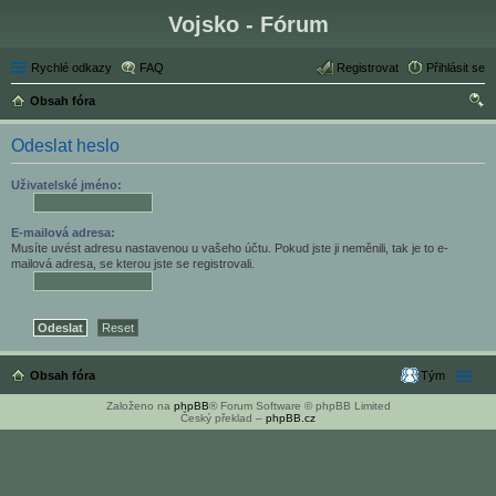
Vojsko - Fórum
Rychlé odkazy
FAQ
Registrovat
Přihlásit se
Obsah fóra
led
Odeslat heslo
at
Uživatelské jméno:
E-mailová adresa:
Musíte uvést adresu nastavenou u vašeho účtu. Pokud jste ji neměnili, tak je to e-
mailová adresa, se kterou jste se registrovali.
Obsah fóra
Tým
Založeno na
phpBB
® Forum Software © phpBB Limited
Český překlad –
phpBB.cz