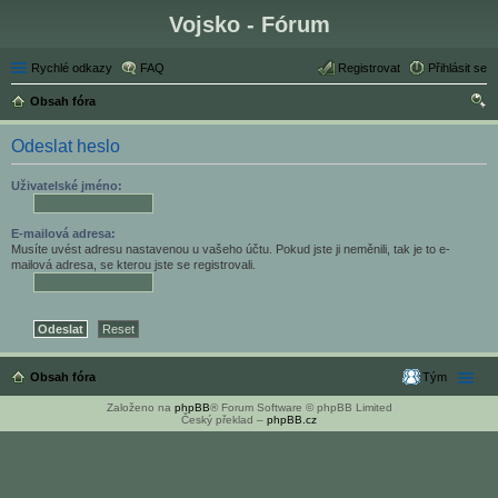
Vojsko - Fórum
Rychlé odkazy
FAQ
Registrovat
Přihlásit se
Obsah fóra
led
Odeslat heslo
at
Uživatelské jméno:
E-mailová adresa:
Musíte uvést adresu nastavenou u vašeho účtu. Pokud jste ji neměnili, tak je to e-
mailová adresa, se kterou jste se registrovali.
Obsah fóra
Tým
Založeno na
phpBB
® Forum Software © phpBB Limited
Český překlad –
phpBB.cz