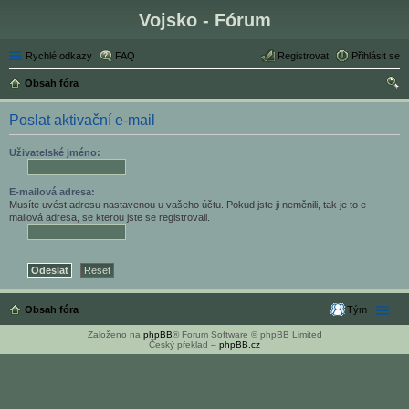
Vojsko - Fórum
Rychlé odkazy
FAQ
Registrovat
Přihlásit se
Obsah fóra
led
Poslat aktivační e-mail
at
Uživatelské jméno:
E-mailová adresa:
Musíte uvést adresu nastavenou u vašeho účtu. Pokud jste ji neměnili, tak je to e-
mailová adresa, se kterou jste se registrovali.
Obsah fóra
Tým
Založeno na
phpBB
® Forum Software © phpBB Limited
Český překlad –
phpBB.cz