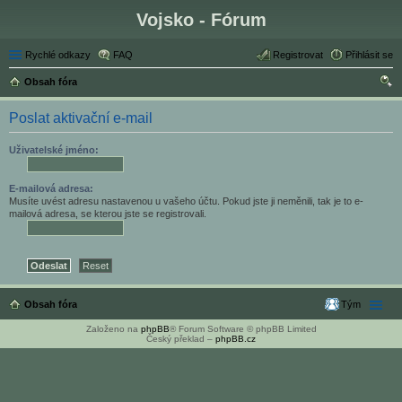
Vojsko - Fórum
Rychlé odkazy
FAQ
Registrovat
Přihlásit se
Obsah fóra
led
Poslat aktivační e-mail
at
Uživatelské jméno:
E-mailová adresa:
Musíte uvést adresu nastavenou u vašeho účtu. Pokud jste ji neměnili, tak je to e-
mailová adresa, se kterou jste se registrovali.
Obsah fóra
Tým
Založeno na
phpBB
® Forum Software © phpBB Limited
Český překlad –
phpBB.cz