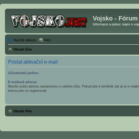
Vojsko - Fórum
Informace a pokec nejen o vojen
Rychlé odkazy
FAQ
Obsah fóra
Poslat aktivační e-mail
Uživatelské jméno:
E-mailová adresa:
Musíte uvést adresu nastavenou u vašeho účtu. Pokud jste ji neměnili, tak je to e-mail
kterou jste se registrovali.
Obsah fóra