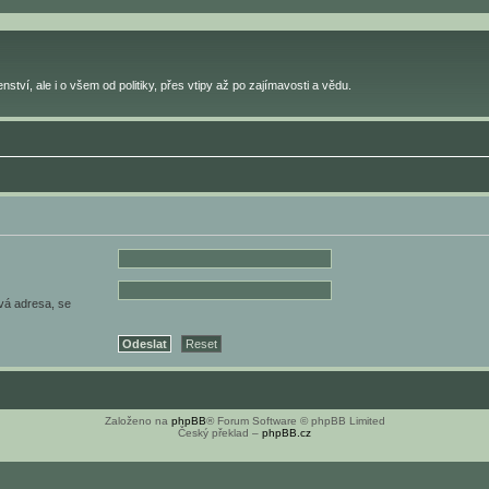
ství, ale i o všem od politiky, přes vtipy až po zajímavosti a vědu.
ová adresa, se
Založeno na
phpBB
® Forum Software © phpBB Limited
Český překlad –
phpBB.cz