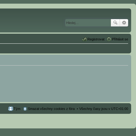
Registrovat
Přihlásit se
Tým
Smazat všechny cookies z fóra
Všechny časy jsou v
UTC+01:00