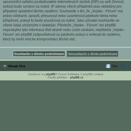
upozornění vašeho poskytovatele internetových služeb (ISP) na vaši činnost,
pokud bude uznáno za nutné. IP adresy všech příspěvků jsou ukládány pro
případné uplatnění těchto opatření. Souhlasíte s tím, že „Vojsko - Fórum“ má
právo odstranit, upravit, přesunout nebo uzamknout jakékoliv téma nebo
příspěvek, pokud to bude považovat za nutné. Jako uživatel souhlasíte se
všemi údaji uloženými v databázi. Přestože „Vojsko - Fórum“ ani phpBB
neposkytne tyto informace třetí straně nebo cizím osobám, nepřebírá „Vojsko -
Fórum“ ani phpBB zodpovědnost za jakýkoliv pokus o vniknutí do systému,
který by mohl vést ke kompromitaci těchto dat.
Obsah fóra
Tým
Založeno na
phpBB
® Forum Software © phpBB Limited
Český překlad –
phpBB.cz