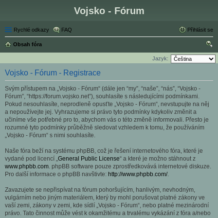
Vojsko - Fórum
Rychlé odkazy
FAQ
Přihlásit se
Obsah fóra
led
Jazyk:
at
Vojsko - Fórum - Registrace
Svým přístupem na „Vojsko - Fórum“ (dále jen “my”, “naše”, “nás”, “Vojsko -
Fórum”, “https://forum.vojsko.net”), souhlasíte s následujícími podmínkami.
Pokud nesouhlasíte, neprodleně opusťte „Vojsko - Fórum“, nevstupujte na něj
a nepoužívejte jej. Vyhrazujeme si právo tyto podmínky kdykoliv změnit a
učiníme vše potřebné pro to, abychom vás o této změně informovali. Přesto je
rozumné tyto podmínky průběžně sledovat vzhledem k tomu, že používáním
„Vojsko - Fórum“ s nimi souhlasíte.
Naše fóra beží na systému phpBB, což je řešení internetového fóra, které je
vydané pod licencí „
General Public License
“ a které je možno stáhnout z
www.phpbb.com
. phpBB software pouze zprostředkovává internetové diskuze.
Pro další informace o phpBB navštivte:
http://www.phpbb.com/
.
Zavazujete se nepřispívat na fórum pohoršujícím, hanlivým, nevhodným,
vulgárním nebo jiným materiálem, který by mohl porušovat platné zákony ve
vaší zemi, zákony v zemi, kde sídlí „Vojsko - Fórum“, nebo platné mezinárodní
právo. Tato činnost může vést k okamžitému a trvalému vykázání z fóra a/nebo