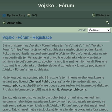
Vojsko - Fórum
Rychlé odkazy
FAQ
Přihlásit se
Obsah fóra
led
Jazyk:
at
Vojsko - Fórum - Registrace
Svým přístupem na „Vojsko - Fórum“ (dále jen “my”, “naše”, “nás”, “Vojsko -
Fórum”, “https://forum.vojsko.net”), souhlasíte s následujícími podmínkami.
Pokud nesouhlasíte, neprodleně opusťte „Vojsko - Fórum“, nevstupujte na něj
a nepoužívejte jej. Vyhrazujeme si právo tyto podmínky kdykoliv změnit a
učiníme vše potřebné pro to, abychom vás o této změně informovali. Přesto je
rozumné tyto podmínky průběžně sledovat vzhledem k tomu, že používáním
„Vojsko - Fórum“ s nimi souhlasíte.
Naše fóra beží na systému phpBB, což je řešení internetového fóra, které je
vydané pod licencí „
General Public License
“ a které je možno stáhnout z
www.phpbb.com
. phpBB software pouze zprostředkovává internetové diskuze.
Pro další informace o phpBB navštivte:
http://www.phpbb.com/
.
Zavazujete se nepřispívat na fórum pohoršujícím, hanlivým, nevhodným,
vulgárním nebo jiným materiálem, který by mohl porušovat platné zákony ve
vaší zemi, zákony v zemi, kde sídlí „Vojsko - Fórum“, nebo platné mezinárodní
právo. Tato činnost může vést k okamžitému a trvalému vykázání z fóra a/nebo