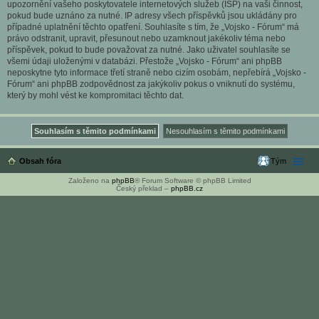
upozornění vašeho poskytovatele internetových služeb (ISP) na vaši činnost,
pokud bude uznáno za nutné. IP adresy všech příspěvků jsou ukládány pro
případné uplatnění těchto opatření. Souhlasíte s tím, že „Vojsko - Fórum“ má
právo odstranit, upravit, přesunout nebo uzamknout jakékoliv téma nebo
příspěvek, pokud to bude považovat za nutné. Jako uživatel souhlasíte se
všemi údaji uloženými v databázi. Přestože „Vojsko - Fórum“ ani phpBB
neposkytne tyto informace třetí straně nebo cizím osobám, nepřebírá „Vojsko -
Fórum“ ani phpBB zodpovědnost za jakýkoliv pokus o vniknutí do systému,
který by mohl vést ke kompromitaci těchto dat.
Obsah fóra
Tým
Založeno na
phpBB
® Forum Software © phpBB Limited
Český překlad –
phpBB.cz