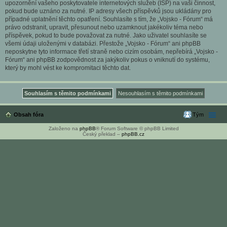
upozornění vašeho poskytovatele internetových služeb (ISP) na vaši činnost,
pokud bude uznáno za nutné. IP adresy všech příspěvků jsou ukládány pro
případné uplatnění těchto opatření. Souhlasíte s tím, že „Vojsko - Fórum“ má
právo odstranit, upravit, přesunout nebo uzamknout jakékoliv téma nebo
příspěvek, pokud to bude považovat za nutné. Jako uživatel souhlasíte se
všemi údaji uloženými v databázi. Přestože „Vojsko - Fórum“ ani phpBB
neposkytne tyto informace třetí straně nebo cizím osobám, nepřebírá „Vojsko -
Fórum“ ani phpBB zodpovědnost za jakýkoliv pokus o vniknutí do systému,
který by mohl vést ke kompromitaci těchto dat.
Obsah fóra
Tým
Založeno na
phpBB
® Forum Software © phpBB Limited
Český překlad –
phpBB.cz