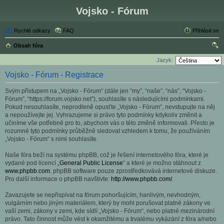
Vojsko - Fórum
Rychlé odkazy
FAQ
Přihlásit se
Obsah fóra
led
Jazyk:
at
Vojsko - Fórum - Registrace
Svým přístupem na „Vojsko - Fórum“ (dále jen “my”, “naše”, “nás”, “Vojsko -
Fórum”, “https://forum.vojsko.net”), souhlasíte s následujícími podmínkami.
Pokud nesouhlasíte, neprodleně opusťte „Vojsko - Fórum“, nevstupujte na něj
a nepoužívejte jej. Vyhrazujeme si právo tyto podmínky kdykoliv změnit a
učiníme vše potřebné pro to, abychom vás o této změně informovali. Přesto je
rozumné tyto podmínky průběžně sledovat vzhledem k tomu, že používáním
„Vojsko - Fórum“ s nimi souhlasíte.
Naše fóra beží na systému phpBB, což je řešení internetového fóra, které je
vydané pod licencí „
General Public License
“ a které je možno stáhnout z
www.phpbb.com
. phpBB software pouze zprostředkovává internetové diskuze.
Pro další informace o phpBB navštivte:
http://www.phpbb.com/
.
Zavazujete se nepřispívat na fórum pohoršujícím, hanlivým, nevhodným,
vulgárním nebo jiným materiálem, který by mohl porušovat platné zákony ve
vaší zemi, zákony v zemi, kde sídlí „Vojsko - Fórum“, nebo platné mezinárodní
právo. Tato činnost může vést k okamžitému a trvalému vykázání z fóra a/nebo