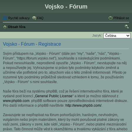
Vojsko - Fórum
Rychlé odkazy
FAQ
Přihlásit se
Obsah fóra
led
Jazyk:
at
Vojsko - Fórum - Registrace
Svým přístupem na „Vojsko - Fórum“ (dále jen “my”, “naše”, “nás”, “Vojsko -
Fórum”, “https://forum.vojsko.net”), souhlasíte s následujícími podmínkami.
Pokud nesouhlasíte, neprodleně opusťte „Vojsko - Fórum“, nevstupujte na něj
a nepoužívejte jej. Vyhrazujeme si právo tyto podmínky kdykoliv změnit a
učiníme vše potřebné pro to, abychom vás o této změně informovali. Přesto je
rozumné tyto podmínky průběžně sledovat vzhledem k tomu, že používáním
„Vojsko - Fórum“ s nimi souhlasíte.
Naše fóra beží na systému phpBB, což je řešení internetového fóra, které je
vydané pod licencí „
General Public License
“ a které je možno stáhnout z
www.phpbb.com
. phpBB software pouze zprostředkovává internetové diskuze.
Pro další informace o phpBB navštivte:
http://www.phpbb.com/
.
Zavazujete se nepřispívat na fórum pohoršujícím, hanlivým, nevhodným,
vulgárním nebo jiným materiálem, který by mohl porušovat platné zákony ve
vaší zemi, zákony v zemi, kde sídlí „Vojsko - Fórum“, nebo platné mezinárodní
právo. Tato činnost může vést k okamžitému a trvalému vykázání z fóra a/nebo