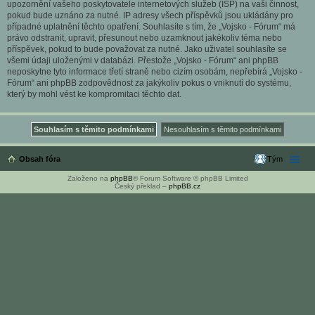
upozornění vašeho poskytovatele internetových služeb (ISP) na vaši činnost,
pokud bude uznáno za nutné. IP adresy všech příspěvků jsou ukládány pro
případné uplatnění těchto opatření. Souhlasíte s tím, že „Vojsko - Fórum“ má
právo odstranit, upravit, přesunout nebo uzamknout jakékoliv téma nebo
příspěvek, pokud to bude považovat za nutné. Jako uživatel souhlasíte se
všemi údaji uloženými v databázi. Přestože „Vojsko - Fórum“ ani phpBB
neposkytne tyto informace třetí straně nebo cizím osobám, nepřebírá „Vojsko -
Fórum“ ani phpBB zodpovědnost za jakýkoliv pokus o vniknutí do systému,
který by mohl vést ke kompromitaci těchto dat.
Obsah fóra
Tým
Založeno na
phpBB
® Forum Software © phpBB Limited
Český překlad –
phpBB.cz