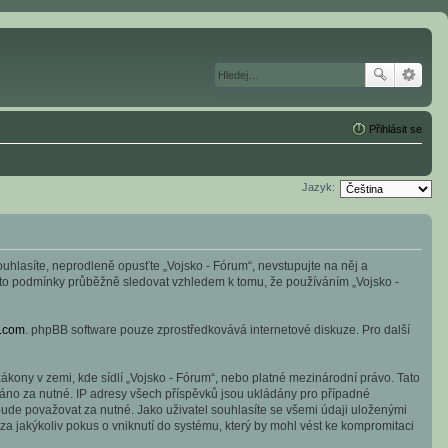
Přihlásit se
Jazyk:
souhlasíte, neprodleně opusťte „Vojsko - Fórum“, nevstupujte na něj a
tyto podmínky průběžně sledovat vzhledem k tomu, že používáním „Vojsko -
.com
. phpBB software pouze zprostředkovává internetové diskuze. Pro další
kony v zemi, kde sídlí „Vojsko - Fórum“, nebo platné mezinárodní právo. Tato
áno za nutné. IP adresy všech příspěvků jsou ukládány pro případné
 bude považovat za nutné. Jako uživatel souhlasíte se všemi údaji uloženými
a jakýkoliv pokus o vniknutí do systému, který by mohl vést ke kompromitaci