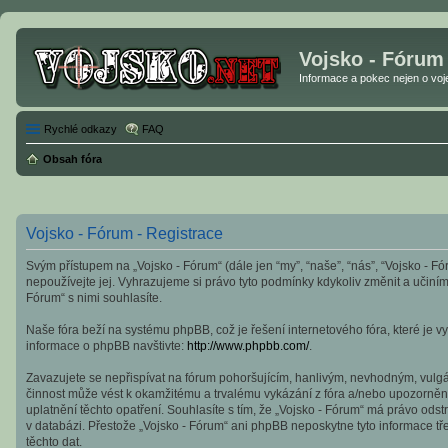
Vojsko - Fórum
Informace a pokec nejen o vojen
Rychlé odkazy
FAQ
Obsah fóra
Vojsko - Fórum - Registrace
Svým přístupem na „Vojsko - Fórum“ (dále jen “my”, “naše”, “nás”, “Vojsko - Fó
nepoužívejte jej. Vyhrazujeme si právo tyto podmínky kdykoliv změnit a učin
Fórum“ s nimi souhlasíte.
Naše fóra beží na systému phpBB, což je řešení internetového fóra, které je vy
informace o phpBB navštivte:
http://www.phpbb.com/
.
Zavazujete se nepřispívat na fórum pohoršujícím, hanlivým, nevhodným, vulgár
činnost může vést k okamžitému a trvalému vykázání z fóra a/nebo upozornění
uplatnění těchto opatření. Souhlasíte s tím, že „Vojsko - Fórum“ má právo od
v databázi. Přestože „Vojsko - Fórum“ ani phpBB neposkytne tyto informace tř
těchto dat.