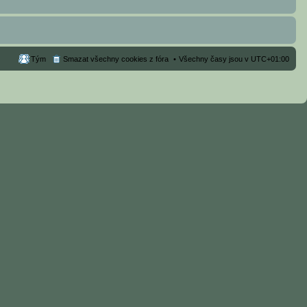
Tým
Smazat všechny cookies z fóra
Všechny časy jsou v
UTC+01:00