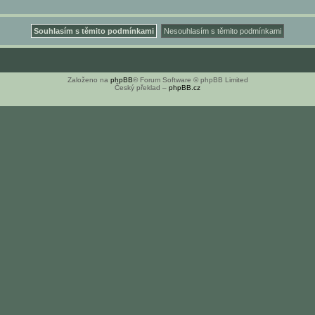
Založeno na
phpBB
® Forum Software © phpBB Limited
Český překlad –
phpBB.cz