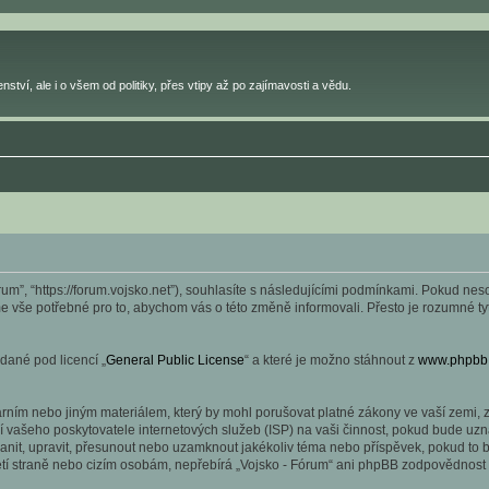
ství, ale i o všem od politiky, přes vtipy až po zajímavosti a vědu.
rum”, “https://forum.vojsko.net”), souhlasíte s následujícími podmínkami. Pokud ne
íme vše potřebné pro to, abychom vás o této změně informovali. Přesto je rozumné 
dané pod licencí „
General Public License
“ a které je možno stáhnout z
www.phpbb
ním nebo jiným materiálem, který by mohl porušovat platné zákony ve vaší zemi, zá
 vašeho poskytovatele internetových služeb (ISP) na vaši činnost, pokud bude uzn
stranit, upravit, přesunout nebo uzamknout jakékoliv téma nebo příspěvek, pokud to
etí straně nebo cizím osobám, nepřebírá „Vojsko - Fórum“ ani phpBB zodpovědnost z