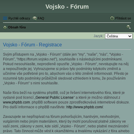
Vojsko - Fórum
Rychlé odkazy
FAQ
Přihlásit se
Obsah fóra
led
Jazyk:
at
Vojsko - Fórum - Registrace
Svým přístupem na „Vojsko - Fórum“ (dále jen “my”, “naše”, “nás”, “Vojsko -
Fórum”, “https://forum.vojsko.net”), souhlasíte s následujícími podmínkami.
Pokud nesouhlasíte, neprodleně opusťte „Vojsko - Fórum“, nevstupujte na něj
a nepoužívejte jej. Vyhrazujeme si právo tyto podmínky kdykoliv změnit a
učiníme vše potřebné pro to, abychom vás o této změně informovali. Přesto je
rozumné tyto podmínky průběžně sledovat vzhledem k tomu, že používáním
„Vojsko - Fórum“ s nimi souhlasíte.
Naše fóra beží na systému phpBB, což je řešení internetového fóra, které je
vydané pod licencí „
General Public License
“ a které je možno stáhnout z
www.phpbb.com
. phpBB software pouze zprostředkovává internetové diskuze.
Pro další informace o phpBB navštivte:
http://www.phpbb.com/
.
Zavazujete se nepřispívat na fórum pohoršujícím, hanlivým, nevhodným,
vulgárním nebo jiným materiálem, který by mohl porušovat platné zákony ve
vaší zemi, zákony v zemi, kde sídlí „Vojsko - Fórum“, nebo platné mezinárodní
právo. Tato činnost může vést k okamžitému a trvalému vykázání z fóra a/nebo