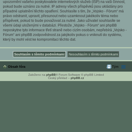
upozornění vašeho poskytovatele internetových služeb (ISP) na vaši činnost,
pokud bude uznáno za nutné. IP adresy všech příspěvků jsou ukládány pro
případné uplatnění těchto opatření. Souhlasíte s tím, že „Vojsko - Fórum“ má
právo odstranit, upravit, přesunout nebo uzamknout jakékoliv téma nebo
příspěvek, pokud to bude považovat za nutné. Jako uživatel souhlasíte se
všemi údaji uloženými v databázi. Přestože „Vojsko - Fórum“ ani phpBB
neposkytne tyto informace třetí straně nebo cizím osobám, nepřebírá „Vojsko -
Fórum“ ani phpBB zodpovědnost za jakýkoliv pokus o vniknutí do systému,
který by mohl vést ke kompromitaci těchto dat.
Obsah fóra
Tým
Založeno na
phpBB
® Forum Software © phpBB Limited
Český překlad –
phpBB.cz