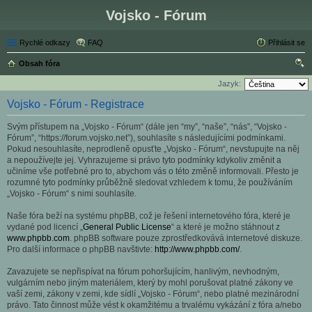
Vojsko - Fórum
Rychlé odkazy
FAQ
Přihlásit se
Obsah fóra
led
Jazyk:
at
Vojsko - Fórum - Registrace
Svým přístupem na „Vojsko - Fórum“ (dále jen “my”, “naše”, “nás”, “Vojsko -
Fórum”, “https://forum.vojsko.net”), souhlasíte s následujícími podmínkami.
Pokud nesouhlasíte, neprodleně opusťte „Vojsko - Fórum“, nevstupujte na něj
a nepoužívejte jej. Vyhrazujeme si právo tyto podmínky kdykoliv změnit a
učiníme vše potřebné pro to, abychom vás o této změně informovali. Přesto je
rozumné tyto podmínky průběžně sledovat vzhledem k tomu, že používáním
„Vojsko - Fórum“ s nimi souhlasíte.
Naše fóra beží na systému phpBB, což je řešení internetového fóra, které je
vydané pod licencí „
General Public License
“ a které je možno stáhnout z
www.phpbb.com
. phpBB software pouze zprostředkovává internetové diskuze.
Pro další informace o phpBB navštivte:
http://www.phpbb.com/
.
Zavazujete se nepřispívat na fórum pohoršujícím, hanlivým, nevhodným,
vulgárním nebo jiným materiálem, který by mohl porušovat platné zákony ve
vaší zemi, zákony v zemi, kde sídlí „Vojsko - Fórum“, nebo platné mezinárodní
právo. Tato činnost může vést k okamžitému a trvalému vykázání z fóra a/nebo