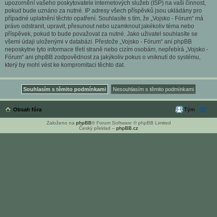
upozornění vašeho poskytovatele internetových služeb (ISP) na vaši činnost,
pokud bude uznáno za nutné. IP adresy všech příspěvků jsou ukládány pro
případné uplatnění těchto opatření. Souhlasíte s tím, že „Vojsko - Fórum“ má
právo odstranit, upravit, přesunout nebo uzamknout jakékoliv téma nebo
příspěvek, pokud to bude považovat za nutné. Jako uživatel souhlasíte se
všemi údaji uloženými v databázi. Přestože „Vojsko - Fórum“ ani phpBB
neposkytne tyto informace třetí straně nebo cizím osobám, nepřebírá „Vojsko -
Fórum“ ani phpBB zodpovědnost za jakýkoliv pokus o vniknutí do systému,
který by mohl vést ke kompromitaci těchto dat.
Obsah fóra
Tým
Založeno na
phpBB
® Forum Software © phpBB Limited
Český překlad –
phpBB.cz