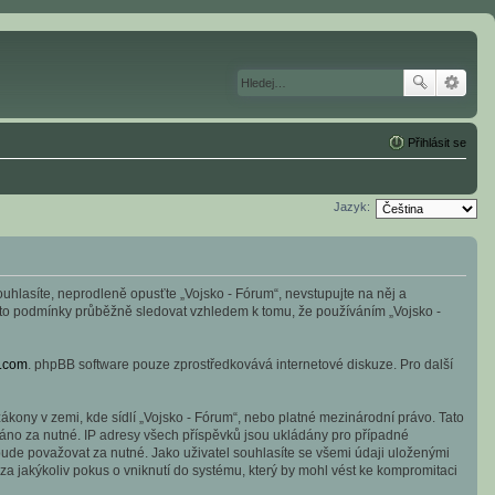
Přihlásit se
Jazyk:
souhlasíte, neprodleně opusťte „Vojsko - Fórum“, nevstupujte na něj a
tyto podmínky průběžně sledovat vzhledem k tomu, že používáním „Vojsko -
.com
. phpBB software pouze zprostředkovává internetové diskuze. Pro další
kony v zemi, kde sídlí „Vojsko - Fórum“, nebo platné mezinárodní právo. Tato
áno za nutné. IP adresy všech příspěvků jsou ukládány pro případné
 bude považovat za nutné. Jako uživatel souhlasíte se všemi údaji uloženými
a jakýkoliv pokus o vniknutí do systému, který by mohl vést ke kompromitaci