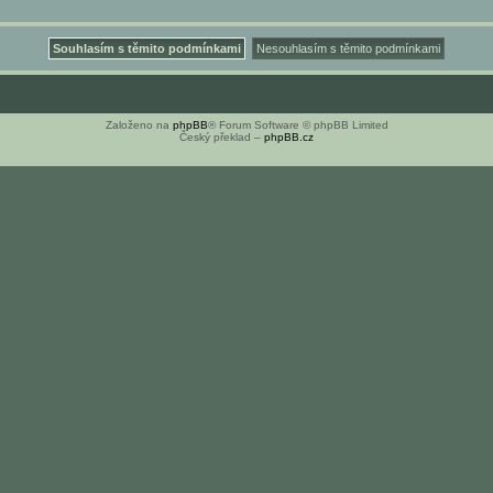
Založeno na
phpBB
® Forum Software © phpBB Limited
Český překlad –
phpBB.cz