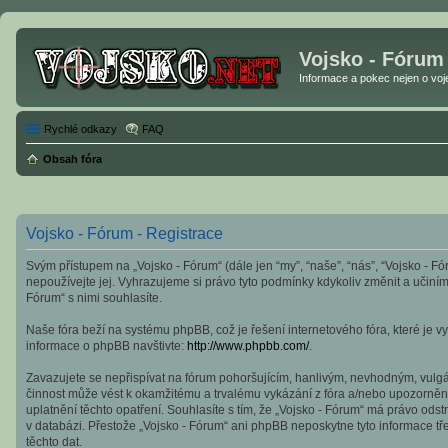
Vojsko - Fórum
Informace a pokec nejen o vojen
Rychlé odkazy
FAQ
Obsah fóra
Vojsko - Fórum - Registrace
Svým přístupem na „Vojsko - Fórum“ (dále jen “my”, “naše”, “nás”, “Vojsko - Fó
nepoužívejte jej. Vyhrazujeme si právo tyto podmínky kdykoliv změnit a učin
Fórum“ s nimi souhlasíte.
Naše fóra beží na systému phpBB, což je řešení internetového fóra, které je vy
informace o phpBB navštivte:
http://www.phpbb.com/
.
Zavazujete se nepřispívat na fórum pohoršujícím, hanlivým, nevhodným, vulgár
činnost může vést k okamžitému a trvalému vykázání z fóra a/nebo upozornění
uplatnění těchto opatření. Souhlasíte s tím, že „Vojsko - Fórum“ má právo od
v databázi. Přestože „Vojsko - Fórum“ ani phpBB neposkytne tyto informace tř
těchto dat.