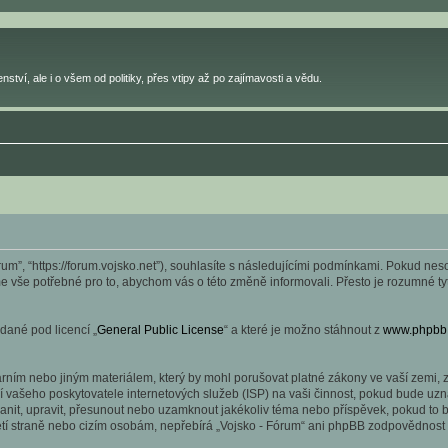
ství, ale i o všem od politiky, přes vtipy až po zajímavosti a vědu.
rum”, “https://forum.vojsko.net”), souhlasíte s následujícími podmínkami. Pokud ne
íme vše potřebné pro to, abychom vás o této změně informovali. Přesto je rozumné 
dané pod licencí „
General Public License
“ a které je možno stáhnout z
www.phpbb
ním nebo jiným materiálem, který by mohl porušovat platné zákony ve vaší zemi, zá
 vašeho poskytovatele internetových služeb (ISP) na vaši činnost, pokud bude uzn
stranit, upravit, přesunout nebo uzamknout jakékoliv téma nebo příspěvek, pokud to
etí straně nebo cizím osobám, nepřebírá „Vojsko - Fórum“ ani phpBB zodpovědnost z