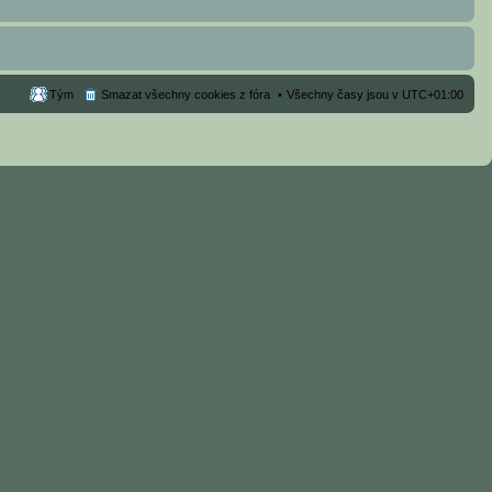
Tým
Smazat všechny cookies z fóra
Všechny časy jsou v
UTC+01:00