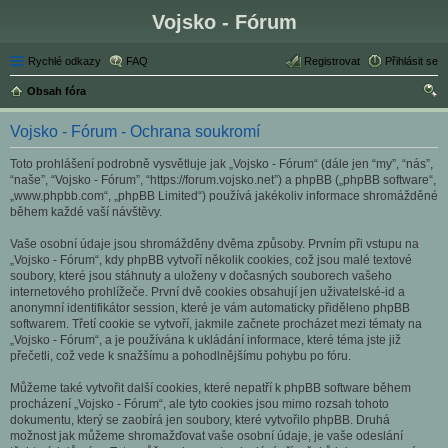
Vojsko - Fórum
Rychlé odkazy
FAQ
Registrovat
Přihlásit se
Obsah fóra
led
Vojsko - Fórum - Ochrana soukromí
at
Toto prohlášení podrobně vysvětluje jak „Vojsko - Fórum“ (dále jen “my”, “nás”,
“naše”, “Vojsko - Fórum”, “https://forum.vojsko.net”) a phpBB („phpBB software“,
„www.phpbb.com“, „phpBB Limited“) používá jakékoliv informace shromážděné
během každé vaší návštěvy.
Vaše osobní údaje jsou shromážděny dvěma způsoby. Prvním při vstupu na
„Vojsko - Fórum“, kdy phpBB vytvoří několik cookies, což jsou malé textové
soubory, které jsou stáhnuty a uloženy v dočasných souborech vašeho
internetového prohlížeče. První dvě cookies obsahují jen uživatelské-id a
anonymní identifikátor session, které je vám automaticky přiděleno phpBB
softwarem. Třetí cookie se vytvoří, jakmile začnete procházet mezi tématy na
„Vojsko - Fórum“, a je používána k ukládání informace, které téma jste již
přečetli, což vede k snažšímu a pohodlnějšímu pohybu po fóru.
Můžeme také vytvořit další cookies, které nepatří k phpBB software během
procházení „Vojsko - Fórum“, ale tyto cookies jsou mimo rozsah tohoto
dokumentu, který se zaobírá jen soubory, které vytvořilo phpBB. Druhá
možnost jak můžeme shromažďovat vaše osobní údaje, je vaše odeslání