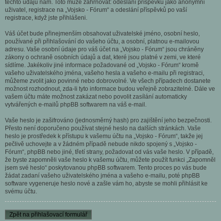
těchto údajů nám. Toto může zahrnovat: odeslání příspěvků jako anonymní
uživatel, registrace na „Vojsko - Fórum“ a odeslání příspěvků po vaší
registrace, když jste přihlášeni.
Váš účet bude přinejmenším obsahovat uživatelské jméno, osobní heslo,
používané při přihlašování do vašeho účtu, a osobní, platnou e-mailovou
adresu. Vaše osobní údaje pro váš účet na „Vojsko - Fórum“ jsou chráněny
zákony o ochraně osobních údajů a dat, které jsou platné v zemi, ve které
sídlíme. Jakékoliv jiné informace požadované od „Vojsko - Fórum“ kromě
vašeho uživatelského jména, vašeho hesla a vašeho e-mailu při registraci,
můžeme zvolit jako povinné nebo dobrovolné. Ve všech případech dostanete
možnost rozhodnout, zda-li tyto informace budou veřejně zobrazitelné. Dále ve
vašem účtu máte možnost zakázat nebo povolit zasílání automaticky
vytvářených e-mailů phpBB softwarem na váš e-mail.
Vaše heslo je zašifrováno (jednosměrný hash) pro zajištění jeho bezpečnosti.
Přesto není doporučeno používat stejné heslo na dalších stránkách. Vaše
heslo je prostředek k přístupu k vašemu účtu na „Vojsko - Fórum“, takže jej
pečlivě uchovejte a v žádném případě nebude nikdo spojený s „Vojsko -
Fórum“, phpBB nebo jiné, třetí strany, požadovat od vás vaše heslo. V případě,
že byste zapomněli vaše heslo k vašemu účtu, můžete použít funkci „Zapomněl
jsem své heslo“ poskytovanou phpBB softwarem. Tento proces po vás bude
žádat zadaní vašeho uživatelského jména a vašeho e-mailu, poté phpBB
software vygeneruje heslo nové a zašle vám ho, abyste se mohli přihlásit ke
svému účtu.
Zpět na přihlašovací formulář