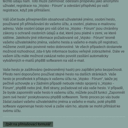
těchto údajů nám. Toto může zahrnovat: odeslání příspěvků jako anonymní
uživatel, registrace na „Vojsko - Fórum“ a odeslání příspěvků po vaší
registrace, když jste přihlášeni.
Váš účet bude přinejmenším obsahovat uživatelské jméno, osobní heslo,
používané při přihlašování do vašeho účtu, a osobní, platnou e-mailovou
adresu. Vaše osobní údaje pro váš účet na „Vojsko - Fórum“ jsou chráněny
zákony o ochraně osobních údajů a dat, které jsou platné v zemi, ve které
sídlíme. Jakékoliv jiné informace požadované od „Vojsko - Fórum“ kromě
vašeho uživatelského jména, vašeho hesla a vašeho e-mailu při registraci,
můžeme zvolit jako povinné nebo dobrovolné. Ve všech případech dostanete
možnost rozhodnout, zda-li tyto informace budou veřejně zobrazitelné. Dále ve
vašem účtu máte možnost zakázat nebo povolit zasílání automaticky
vytvářených e-mailů phpBB softwarem na váš e-mail.
Vaše heslo je zašifrováno (jednosměrný hash) pro zajištění jeho bezpečnosti.
Přesto není doporučeno používat stejné heslo na dalších stránkách. Vaše
heslo je prostředek k přístupu k vašemu účtu na „Vojsko - Fórum“, takže jej
pečlivě uchovejte a v žádném případě nebude nikdo spojený s „Vojsko -
Fórum“, phpBB nebo jiné, třetí strany, požadovat od vás vaše heslo. V případě,
že byste zapomněli vaše heslo k vašemu účtu, můžete použít funkci „Zapomněl
jsem své heslo“ poskytovanou phpBB softwarem. Tento proces po vás bude
žádat zadaní vašeho uživatelského jména a vašeho e-mailu, poté phpBB
software vygeneruje heslo nové a zašle vám ho, abyste se mohli přihlásit ke
svému účtu.
Zpět na přihlašovací formulář