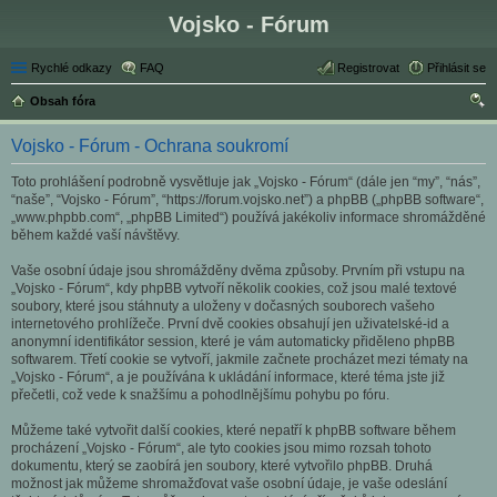
Vojsko - Fórum
Rychlé odkazy
FAQ
Registrovat
Přihlásit se
Obsah fóra
led
Vojsko - Fórum - Ochrana soukromí
at
Toto prohlášení podrobně vysvětluje jak „Vojsko - Fórum“ (dále jen “my”, “nás”,
“naše”, “Vojsko - Fórum”, “https://forum.vojsko.net”) a phpBB („phpBB software“,
„www.phpbb.com“, „phpBB Limited“) používá jakékoliv informace shromážděné
během každé vaší návštěvy.
Vaše osobní údaje jsou shromážděny dvěma způsoby. Prvním při vstupu na
„Vojsko - Fórum“, kdy phpBB vytvoří několik cookies, což jsou malé textové
soubory, které jsou stáhnuty a uloženy v dočasných souborech vašeho
internetového prohlížeče. První dvě cookies obsahují jen uživatelské-id a
anonymní identifikátor session, které je vám automaticky přiděleno phpBB
softwarem. Třetí cookie se vytvoří, jakmile začnete procházet mezi tématy na
„Vojsko - Fórum“, a je používána k ukládání informace, které téma jste již
přečetli, což vede k snažšímu a pohodlnějšímu pohybu po fóru.
Můžeme také vytvořit další cookies, které nepatří k phpBB software během
procházení „Vojsko - Fórum“, ale tyto cookies jsou mimo rozsah tohoto
dokumentu, který se zaobírá jen soubory, které vytvořilo phpBB. Druhá
možnost jak můžeme shromažďovat vaše osobní údaje, je vaše odeslání