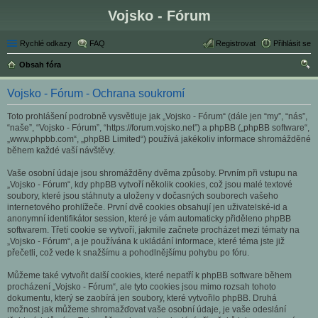
Vojsko - Fórum
Rychlé odkazy
FAQ
Registrovat
Přihlásit se
Obsah fóra
led
Vojsko - Fórum - Ochrana soukromí
at
Toto prohlášení podrobně vysvětluje jak „Vojsko - Fórum“ (dále jen “my”, “nás”,
“naše”, “Vojsko - Fórum”, “https://forum.vojsko.net”) a phpBB („phpBB software“,
„www.phpbb.com“, „phpBB Limited“) používá jakékoliv informace shromážděné
během každé vaší návštěvy.
Vaše osobní údaje jsou shromážděny dvěma způsoby. Prvním při vstupu na
„Vojsko - Fórum“, kdy phpBB vytvoří několik cookies, což jsou malé textové
soubory, které jsou stáhnuty a uloženy v dočasných souborech vašeho
internetového prohlížeče. První dvě cookies obsahují jen uživatelské-id a
anonymní identifikátor session, které je vám automaticky přiděleno phpBB
softwarem. Třetí cookie se vytvoří, jakmile začnete procházet mezi tématy na
„Vojsko - Fórum“, a je používána k ukládání informace, které téma jste již
přečetli, což vede k snažšímu a pohodlnějšímu pohybu po fóru.
Můžeme také vytvořit další cookies, které nepatří k phpBB software během
procházení „Vojsko - Fórum“, ale tyto cookies jsou mimo rozsah tohoto
dokumentu, který se zaobírá jen soubory, které vytvořilo phpBB. Druhá
možnost jak můžeme shromažďovat vaše osobní údaje, je vaše odeslání