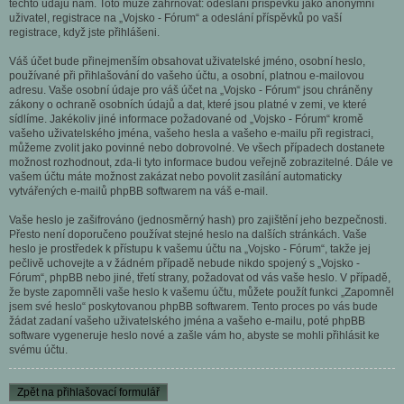
těchto údajů nám. Toto může zahrnovat: odeslání příspěvků jako anonymní
uživatel, registrace na „Vojsko - Fórum“ a odeslání příspěvků po vaší
registrace, když jste přihlášeni.
Váš účet bude přinejmenším obsahovat uživatelské jméno, osobní heslo,
používané při přihlašování do vašeho účtu, a osobní, platnou e-mailovou
adresu. Vaše osobní údaje pro váš účet na „Vojsko - Fórum“ jsou chráněny
zákony o ochraně osobních údajů a dat, které jsou platné v zemi, ve které
sídlíme. Jakékoliv jiné informace požadované od „Vojsko - Fórum“ kromě
vašeho uživatelského jména, vašeho hesla a vašeho e-mailu při registraci,
můžeme zvolit jako povinné nebo dobrovolné. Ve všech případech dostanete
možnost rozhodnout, zda-li tyto informace budou veřejně zobrazitelné. Dále ve
vašem účtu máte možnost zakázat nebo povolit zasílání automaticky
vytvářených e-mailů phpBB softwarem na váš e-mail.
Vaše heslo je zašifrováno (jednosměrný hash) pro zajištění jeho bezpečnosti.
Přesto není doporučeno používat stejné heslo na dalších stránkách. Vaše
heslo je prostředek k přístupu k vašemu účtu na „Vojsko - Fórum“, takže jej
pečlivě uchovejte a v žádném případě nebude nikdo spojený s „Vojsko -
Fórum“, phpBB nebo jiné, třetí strany, požadovat od vás vaše heslo. V případě,
že byste zapomněli vaše heslo k vašemu účtu, můžete použít funkci „Zapomněl
jsem své heslo“ poskytovanou phpBB softwarem. Tento proces po vás bude
žádat zadaní vašeho uživatelského jména a vašeho e-mailu, poté phpBB
software vygeneruje heslo nové a zašle vám ho, abyste se mohli přihlásit ke
svému účtu.
Zpět na přihlašovací formulář