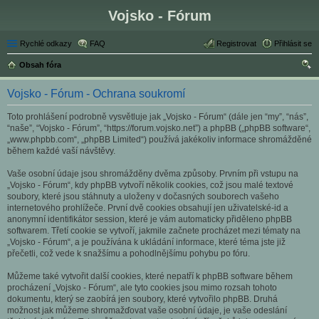
Vojsko - Fórum
Rychlé odkazy
FAQ
Registrovat
Přihlásit se
Obsah fóra
led
Vojsko - Fórum - Ochrana soukromí
at
Toto prohlášení podrobně vysvětluje jak „Vojsko - Fórum“ (dále jen “my”, “nás”,
“naše”, “Vojsko - Fórum”, “https://forum.vojsko.net”) a phpBB („phpBB software“,
„www.phpbb.com“, „phpBB Limited“) používá jakékoliv informace shromážděné
během každé vaší návštěvy.
Vaše osobní údaje jsou shromážděny dvěma způsoby. Prvním při vstupu na
„Vojsko - Fórum“, kdy phpBB vytvoří několik cookies, což jsou malé textové
soubory, které jsou stáhnuty a uloženy v dočasných souborech vašeho
internetového prohlížeče. První dvě cookies obsahují jen uživatelské-id a
anonymní identifikátor session, které je vám automaticky přiděleno phpBB
softwarem. Třetí cookie se vytvoří, jakmile začnete procházet mezi tématy na
„Vojsko - Fórum“, a je používána k ukládání informace, které téma jste již
přečetli, což vede k snažšímu a pohodlnějšímu pohybu po fóru.
Můžeme také vytvořit další cookies, které nepatří k phpBB software během
procházení „Vojsko - Fórum“, ale tyto cookies jsou mimo rozsah tohoto
dokumentu, který se zaobírá jen soubory, které vytvořilo phpBB. Druhá
možnost jak můžeme shromažďovat vaše osobní údaje, je vaše odeslání