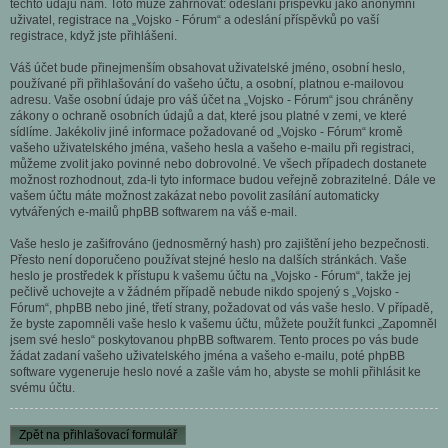
těchto údajů nám. Toto může zahrnovat: odeslání příspěvků jako anonymní
uživatel, registrace na „Vojsko - Fórum“ a odeslání příspěvků po vaší
registrace, když jste přihlášeni.
Váš účet bude přinejmenším obsahovat uživatelské jméno, osobní heslo,
používané při přihlašování do vašeho účtu, a osobní, platnou e-mailovou
adresu. Vaše osobní údaje pro váš účet na „Vojsko - Fórum“ jsou chráněny
zákony o ochraně osobních údajů a dat, které jsou platné v zemi, ve které
sídlíme. Jakékoliv jiné informace požadované od „Vojsko - Fórum“ kromě
vašeho uživatelského jména, vašeho hesla a vašeho e-mailu při registraci,
můžeme zvolit jako povinné nebo dobrovolné. Ve všech případech dostanete
možnost rozhodnout, zda-li tyto informace budou veřejně zobrazitelné. Dále ve
vašem účtu máte možnost zakázat nebo povolit zasílání automaticky
vytvářených e-mailů phpBB softwarem na váš e-mail.
Vaše heslo je zašifrováno (jednosměrný hash) pro zajištění jeho bezpečnosti.
Přesto není doporučeno používat stejné heslo na dalších stránkách. Vaše
heslo je prostředek k přístupu k vašemu účtu na „Vojsko - Fórum“, takže jej
pečlivě uchovejte a v žádném případě nebude nikdo spojený s „Vojsko -
Fórum“, phpBB nebo jiné, třetí strany, požadovat od vás vaše heslo. V případě,
že byste zapomněli vaše heslo k vašemu účtu, můžete použít funkci „Zapomněl
jsem své heslo“ poskytovanou phpBB softwarem. Tento proces po vás bude
žádat zadaní vašeho uživatelského jména a vašeho e-mailu, poté phpBB
software vygeneruje heslo nové a zašle vám ho, abyste se mohli přihlásit ke
svému účtu.
Zpět na přihlašovací formulář