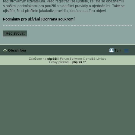
registrovaným uživatelům. Před registrací se ujistěte, že jste se obeznámili
s našimi podmínkami pro použití a s dalšími pravidly a ujednáními. Také se
ujistěte, že si přečtete jakákoliv pravidla, která se na fóru objeví.
Podmínky pro užívání
|
Ochrana soukromí
Registrovat
Obsah fóra
Tým
Založeno na
phpBB
® Forum Software © phpBB Limited
Český překlad –
phpBB.cz