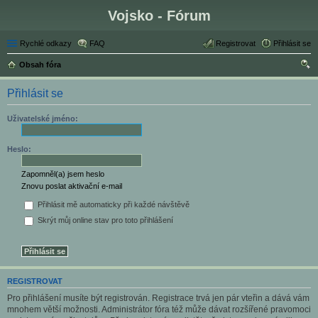
Vojsko - Fórum
Rychlé odkazy
FAQ
Registrovat
Přihlásit se
Obsah fóra
led
Přihlásit se
at
Uživatelské jméno:
Heslo:
Zapomněl(a) jsem heslo
Znovu poslat aktivační e-mail
Přihlásit mě automaticky při každé návštěvě
Skrýt můj online stav pro toto přihlášení
REGISTROVAT
Pro přihlášení musíte být registrován. Registrace trvá jen pár vteřin a dává vám
mnohem větší možnosti. Administrátor fóra též může dávat rozšířené pravomoci