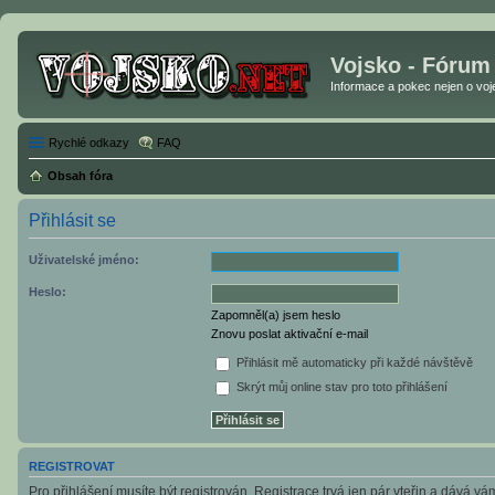
Vojsko - Fórum
Informace a pokec nejen o vojen
Rychlé odkazy
FAQ
Obsah fóra
Přihlásit se
Uživatelské jméno:
Heslo:
Zapomněl(a) jsem heslo
Znovu poslat aktivační e-mail
Přihlásit mě automaticky při každé návštěvě
Skrýt můj online stav pro toto přihlášení
REGISTROVAT
Pro přihlášení musíte být registrován. Registrace trvá jen pár vteřin a dává v