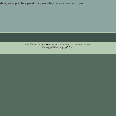
ěte, že si přečtete jakákoliv pravidla, která se na fóru objeví.
Založeno na
phpBB
® Forum Software © phpBB Limited
Český překlad –
phpBB.cz