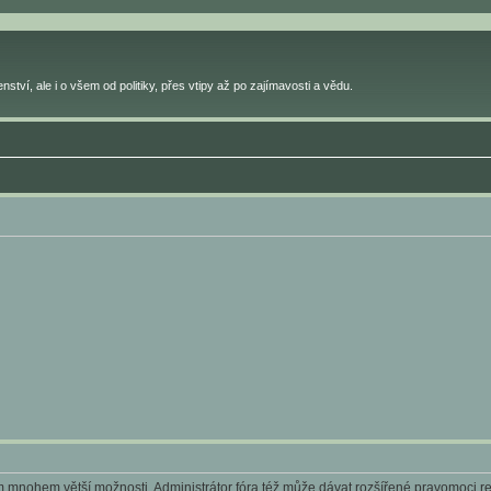
ství, ale i o všem od politiky, přes vtipy až po zajímavosti a vědu.
ám mnohem větší možnosti. Administrátor fóra též může dávat rozšířené pravomoci reg