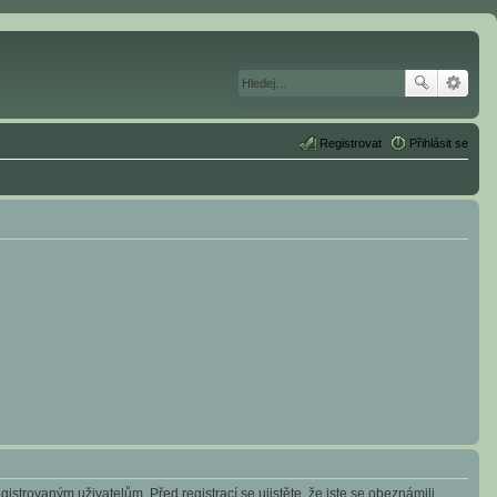
Registrovat
Přihlásit se
istrovaným uživatelům. Před registrací se ujistěte, že jste se obeznámili