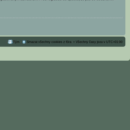
Tým
Smazat všechny cookies z fóra
Všechny časy jsou v
UTC+01:00