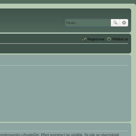
Registrovat
Přihlásit se
istrovaným uživatelům. Před registrací se ujistěte, že jste se obeznámili