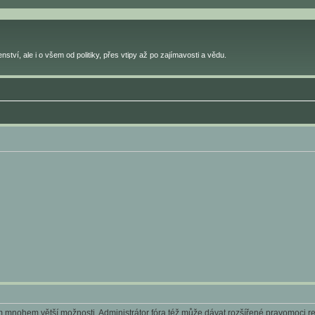
ství, ale i o všem od politiky, přes vtipy až po zajímavosti a vědu.
ám mnohem větší možnosti. Administrátor fóra též může dávat rozšířené pravomoci reg