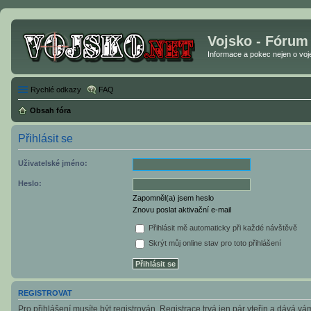
Vojsko - Fórum
Informace a pokec nejen o vojen
Rychlé odkazy
FAQ
Obsah fóra
Přihlásit se
Uživatelské jméno:
Heslo:
Zapomněl(a) jsem heslo
Znovu poslat aktivační e-mail
Přihlásit mě automaticky při každé návštěvě
Skrýt můj online stav pro toto přihlášení
REGISTROVAT
Pro přihlášení musíte být registrován. Registrace trvá jen pár vteřin a dává v