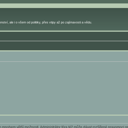
ství, ale i o všem od politiky, přes vtipy až po zajímavosti a vědu.
ám mnohem větší možnosti. Administrátor fóra též může dávat rozšířené pravomoci reg