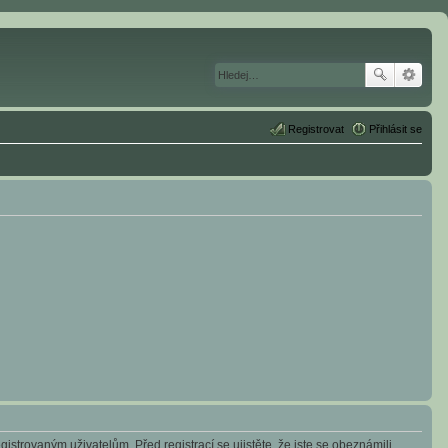
Registrovat
Přihlásit se
istrovaným uživatelům. Před registrací se ujistěte, že jste se obeznámili