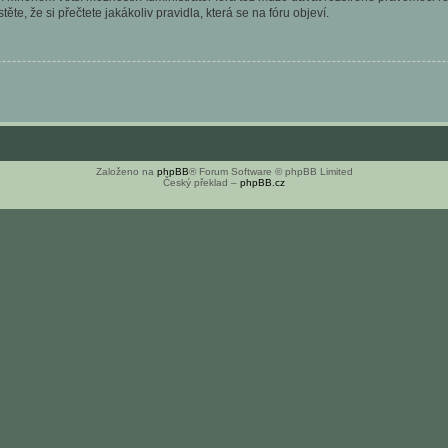
ěte, že si přečtete jakákoliv pravidla, která se na fóru objeví.
Založeno na
phpBB
® Forum Software © phpBB Limited
Český překlad –
phpBB.cz