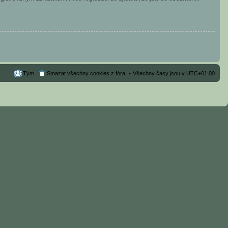
Tým
Smazat všechny cookies z fóra
Všechny časy jsou v
UTC+01:00